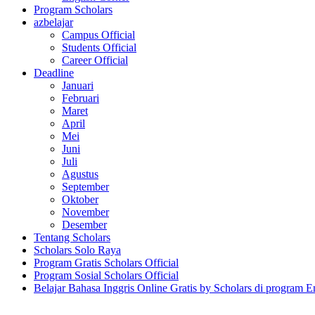
Program Scholars
azbelajar
Campus Official
Students Official
Career Official
Deadline
Januari
Februari
Maret
April
Mei
Juni
Juli
Agustus
September
Oktober
November
Desember
Tentang Scholars
Scholars Solo Raya
Program Gratis Scholars Official
Program Sosial Scholars Official
Belajar Bahasa Inggris Online Gratis by Scholars di program E