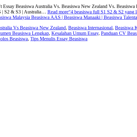
on’t Essay Beasiswa Australia Vs. Beasiswa New Zealand Vs. Beasis
 | S2 & S3 | Australia…
Read more
“4 beasiswa full S1 S2 & S2 yang l
iswa Malaysia Beasiswa AAS | Beasiswa Manaaki | Beasiswa Talenta
stralia Vs Beasiswa New Zealand
,
Beasiswa Internasional
,
Beasiswa K
umen Beasiswa Lengkap
,
Kesalahan Umum Essay
,
Panduan CV Beas
Lolos Beasiswa
,
Tips Menulis Essay Beasiswa