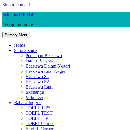
Skip to content
Scholars Official
Designing future
Primary Menu
Home
Scholarships
Persiapan Beasiswa
Daftar Beasiswa
Beasiswa Dalam Negeri
Beasiswa Luar Negeri
Beasiswa S1
Beasiswa S2
Beasiswa Lain
Exchange
Volunteer
Bahasa Inggris
TOEFL TIPS
TOEFL TEST
TOEFL ITP
TOEFL Corner
English Corner