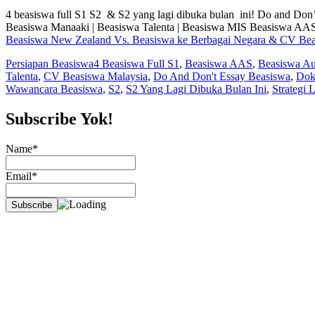
4 beasiswa full S1 S2 & S2 yang lagi dibuka bulan ini! Do and D
Beasiswa Manaaki | Beasiswa Talenta | Beasiswa MIS Beasiswa AAS
Beasiswa New Zealand Vs. Beasiswa ke Berbagai Negara & CV Beas
Persiapan Beasiswa
4 Beasiswa Full S1
,
Beasiswa AAS
,
Beasiswa Au
Talenta
,
CV Beasiswa Malaysia
,
Do And Don't Essay Beasiswa
,
Dok
Wawancara Beasiswa
,
S2
,
S2 Yang Lagi Dibuka Bulan Ini
,
Strategi 
Subscribe Yok!
Name*
Email*