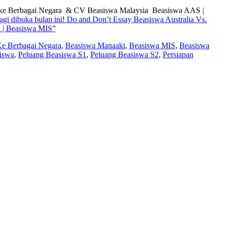
wa ke Berbagai Negara & CV Beasiswa Malaysia Beasiswa AAS |
agi dibuka bulan ini! Do and Don’t Essay Beasiswa Australia Vs.
 | Beasiswa MIS”
e Berbagai Negara
,
Beasiswa Manaaki
,
Beasiswa MIS
,
Beasiswa
iswa
,
Peluang Beasiswa S1
,
Peluang Beasiswa S2
,
Persiapan