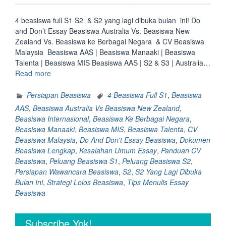
4 beasiswa full S1 S2 & S2 yang lagi dibuka bulan ini! Do
and Don’t Essay Beasiswa Australia Vs. Beasiswa New
Zealand Vs. Beasiswa ke Berbagai Negara & CV Beasiswa
Malaysia Beasiswa AAS | Beasiswa Manaaki | Beasiswa
Talenta | Beasiswa MIS Beasiswa AAS | S2 & S3 | Australia…
“4
Read more
beasiswa
full
Persiapan Beasiswa
4 Beasiswa Full S1
,
Beasiswa
S1
AAS
,
Beasiswa Australia Vs Beasiswa New Zealand
,
S2
Beasiswa Internasional
,
Beasiswa Ke Berbagai Negara
,
&
Beasiswa Manaaki
,
Beasiswa MIS
,
Beasiswa Talenta
,
CV
S2
Beasiswa Malaysia
,
Do And Don't Essay Beasiswa
,
Dokumen
yang
Beasiswa Lengkap
,
Kesalahan Umum Essay
,
Panduan CV
lagi
Beasiswa
,
Peluang Beasiswa S1
,
Peluang Beasiswa S2
,
dibuka
Persiapan Wawancara Beasiswa
,
S2
,
S2 Yang Lagi Dibuka
bulan
Bulan Ini
,
Strategi Lolos Beasiswa
,
Tips Menulis Essay
ini!
Beasiswa
Do
and
Subscribe Yok!
Don’t