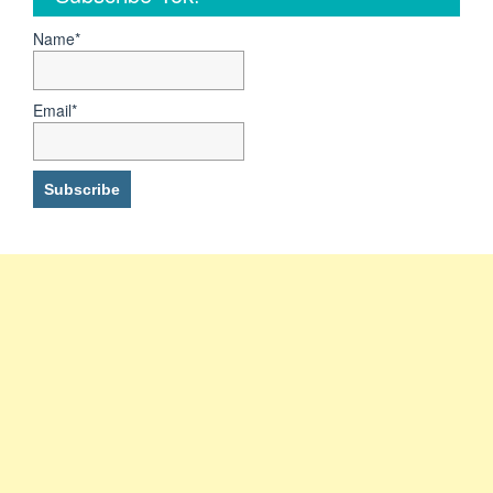
Essay
Beasiswa
Name*
Australia
Vs.
Beasiswa
Email*
New
Zealand
Vs.
Beasiswa
ke
Berbagai
Negara
&
CV
Beasiswa
Malaysia
Beasiswa
AAS
|
Beasiswa
Manaaki