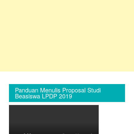
|
Beasiswa
Talenta
|
Beasiswa
MIS”
Panduan Menulis Proposal Studi
Beasiswa LPDP 2019