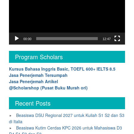
00:00
12:47
Program Scholars
Kursus Bahasa Inggris Basic, TOEFL 600+ IELTS 8.5
Jasa Penerjemah Tersumpah
Jasa Penerjemah Artikel
@Scholarshop (Pusat Buku Murah ori)
Recent Posts
Beasiswa DSU Regional 2027 untuk Kuliah S1 S2 dan S3
di Italia
Beasiswa Kutim Cerdas KPC 2026 untuk Mahasiswa D3