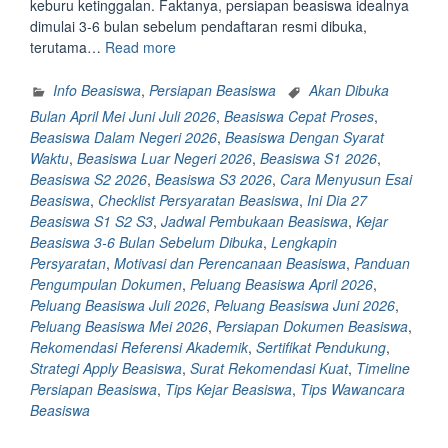
keburu ketinggalan. Faktanya, persiapan beasiswa idealnya
dimulai 3-6 bulan sebelum pendaftaran resmi dibuka,
“Kejar
terutama…
Read more
Beasiswa
3-
Info Beasiswa
,
Persiapan Beasiswa
Akan Dibuka
6
Bulan April Mei Juni Juli 2026
,
Beasiswa Cepat Proses
,
Bulan
Beasiswa Dalam Negeri 2026
,
Beasiswa Dengan Syarat
Sebelum
Waktu
,
Beasiswa Luar Negeri 2026
,
Beasiswa S1 2026
,
Dibuka
Beasiswa S2 2026
,
Beasiswa S3 2026
,
Cara Menyusun Esai
Ini
Beasiswa
,
Checklist Persyaratan Beasiswa
,
Ini Dia 27
Dia
Beasiswa S1 S2 S3
,
Jadwal Pembukaan Beasiswa
,
Kejar
27
Beasiswa 3-6 Bulan Sebelum Dibuka
,
Lengkapin
Beasiswa
Persyaratan
,
Motivasi dan Perencanaan Beasiswa
,
Panduan
S1
Pengumpulan Dokumen
,
Peluang Beasiswa April 2026
,
S2
Peluang Beasiswa Juli 2026
,
Peluang Beasiswa Juni 2026
,
S3
Peluang Beasiswa Mei 2026
,
Persiapan Dokumen Beasiswa
,
Yang
Rekomendasi Referensi Akademik
,
Sertifikat Pendukung
,
Akan
Strategi Apply Beasiswa
,
Surat Rekomendasi Kuat
,
Timeline
Dibuka
Persiapan Beasiswa
,
Tips Kejar Beasiswa
,
Tips Wawancara
Di
Beasiswa
Bulan
April