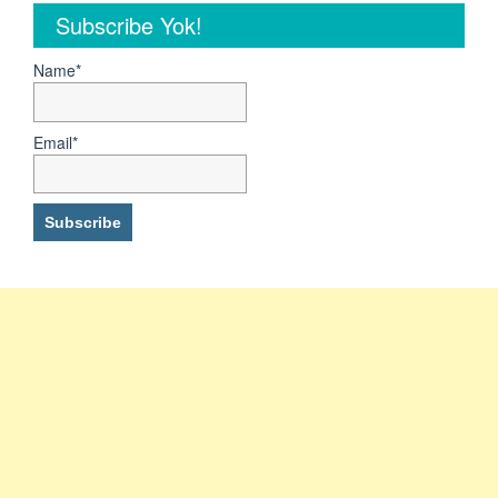
Subscribe Yok!
Mei
Juni
Juli
Name*
2026
Lengkapin
Persyaratan
Email*
Yang
Take
Time
Duluan
Ya”