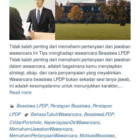
Tidak kalah penting dari memahami pertanyaan dan jawaban
wawancara Ini Tips menghadapi wawancara Beasiswa LPDP
Tidak kalah penting dari memahami pertanyaan dan jawaban
dalam wawancara, adalah bagaimana kamu menyiapkan
strategi, sikap, dan cara penyampaian yang meyakinkan.
Wawancara beasiswa LPDP bukan sekadar sesi tanya jawab,
ini adalah kesempatanmu untuk menunjukkan karakter,…
“Tidak
Read more
kalah
penting
Beasiswa LPDP
,
Persiapan Beasiswa
,
Persiapan
dari
LPDP
BahasaTubuhWawancara
,
BeasiswaLPDP
,
memahami
CVdanPortofolio
,
KepercayaanDiriWawancara
,
pertanyaan
MemahamiJawabanWawancara
,
dan
MemahamiPertanyaanWawancara
,
MotivasiBeasiswa
,
jawaban