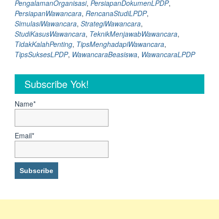
PengalamanOrganisasi
,
PersiapanDokumenLPDP
,
wawancara,
PersiapanWawancara
,
RencanaStudiLPDP
,
Ini
SimulasiWawancara
,
StrategiWawancara
,
Tips
StudiKasusWawancara
,
TeknikMenjawabWawancara
,
menghadapi
TidakKalahPenting
,
TipsMenghadapiWawancara
,
wawancara
TipsSuksesLPDP
,
WawancaraBeasiswa
,
WawancaraLPDP
Beasiswa
LPDP”
Subscribe Yok!
Name*
Email*