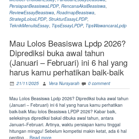
Meto
PersiapanBeasiswaLPDP
,
RencanaAksiBeasiswa
,
dan
ReviewEssayBeasiswa
,
RoadmapBeasiswa
,
Komp
StrategiLolosLPDP
,
StrukturEssayLPDP
,
yang
TeknikMenulisEssay
,
TipsEssayLPDP
,
TipsWawancaraLpdp
Haru
Ada
Mau Lolos Beasiswa Lpdp 2026?
di
Essa
Diprediksi buka awal tahun
Beas
(Januari – Februari) ini 6 hal yang
LPDP
Biar
harus kamu perhatikan baik-baik
Essa
Beas
21/11/2025
Vera Nursyarah
0 comment
LPDP
Maki
Mau Lolos Beasiswa Lpdp 2026? Diprediksi buka awal tahun
Next
(Januari – Februari) ini 6 hal yang harus kamu perhatikan
Level
baik-baik Mau lolos Beasiswa LPDP 2026? Kabar baik,
seleksinya diprediksi bakal dibuka awal tahun, antara
Januari–Februari. Artinya, waktu persiapan kamu tinggal
hitungan minggu! Sebelum kompetisi makin ketat, ada 6 hal
“Mau
penting…
Read more