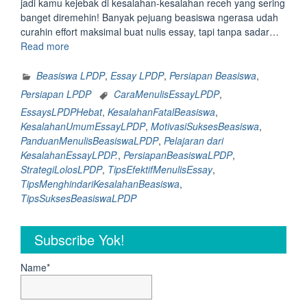
jadi kamu kejebak di kesalahan-kesalahan receh yang sering
banget diremehin! Banyak pejuang beasiswa ngerasa udah
curahin effort maksimal buat nulis essay, tapi tanpa sadar…
“Essay
Read more
Beasiswa
LPDP:
Beasiswa LPDP
,
Essay LPDP
,
Persiapan Beasiswa
,
11
Persiapan LPDP
CaraMenulisEssayLPDP
,
kesalahan
EssaysLPDPHebat
,
KesalahanFatalBeasiswa
,
receh
KesalahanUmumEssayLPDP
,
MotivasiSuksesBeasiswa
,
tapi
PanduanMenulisBeasiswaLPDP
,
Pelajaran dari
fatal
KesalahanEssayLPDP.
,
PersiapanBeasiswaLPDP
,
yang
StrategiLolosLPDP
,
TipsEfektifMenulisEssay
,
sering
TipsMenghindariKesalahanBeasiswa
,
banget
TipsSuksesBeasiswaLPDP
kejadian
pas
nulis
Subscribe Yok!
essay
Beasiswa
Name*
LPDP”