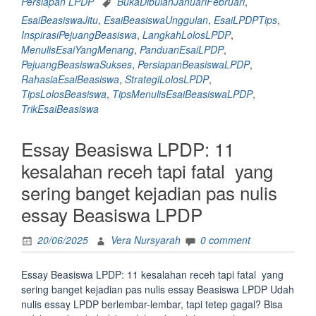
Persiapan LPDP
BukaDibulanJanuariFebruari
,
Tips
EsaiBeasiswaJitu
,
EsaiBeasiswaUnggulan
,
EsaiLPDPTips
,
Menulis
InspirasiPejuangBeasiswa
,
LangkahLolosLPDP
,
Esai
MenulisEsaiYangMenang
,
PanduanEsaiLPDP
,
Beasiswa
PejuangBeasiswaSukses
,
PersiapanBeasiswaLPDP
,
LPDP
RahasiaEsaiBeasiswa
,
StrategiLolosLPDP
,
Yang
TipsLolosBeasiswa
,
TipsMenulisEsaiBeasiswaLPDP
,
Bawa
TrikEsaiBeasiswa
Banyak
Pejuang
Essay Beasiswa LPDP: 11
Beasiswa
Lolos”
kesalahan receh tapi fatal yang
sering banget kejadian pas nulis
essay Beasiswa LPDP
20/06/2025
Vera Nursyarah
0 comment
Essay Beasiswa LPDP: 11 kesalahan receh tapi fatal yang
sering banget kejadian pas nulis essay Beasiswa LPDP Udah
nulis essay LPDP berlembar-lembar, tapi tetep gagal? Bisa