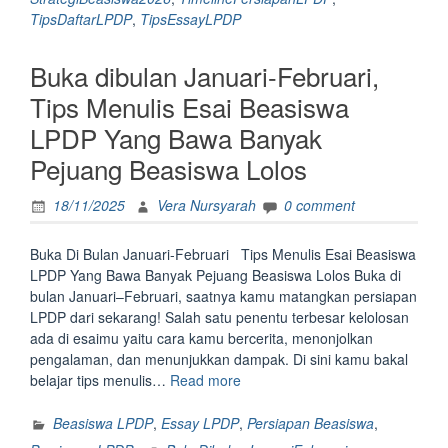
Gak
TipsDaftarLPDP
,
TipsEssayLPDP
Clueless
Pas
Buka dibulan Januari-Februari,
Persiapan
Beasiswa
Tips Menulis Esai Beasiswa
LPDP
LPDP Yang Bawa Banyak
2026
Tahap
Pejuang Beasiswa Lolos
1”
18/11/2025
Vera Nursyarah
0 comment
Buka Di Bulan Januari-Februari Tips Menulis Esai Beasiswa
LPDP Yang Bawa Banyak Pejuang Beasiswa Lolos Buka di
bulan Januari–Februari, saatnya kamu matangkan persiapan
LPDP dari sekarang! Salah satu penentu terbesar kelolosan
ada di esaimu yaitu cara kamu bercerita, menonjolkan
pengalaman, dan menunjukkan dampak. Di sini kamu bakal
“Buka
belajar tips menulis…
Read more
dibulan
Januari-
Beasiswa LPDP
,
Essay LPDP
,
Persiapan Beasiswa
,
Februari,