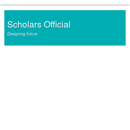
Skip
to
content
Scholars Official
Designing future