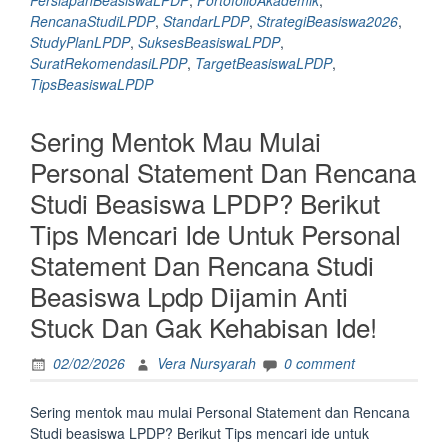
PersiapanBeasiswaLPDP
,
PortofolioAkademik
,
Berikut
RencanaStudiLPDP
,
StandarLPDP
,
StrategiBeasiswa2026
,
Do’s
StudyPlanLPDP
,
SuksesBeasiswaLPDP
,
and
SuratRekomendasiLPDP
,
TargetBeasiswaLPDP
,
Don’ts
TipsBeasiswaLPDP
Menulis
Study
Sering Mentok Mau Mulai
Plan
Beasiswa
Personal Statement Dan Rencana
LPDP
Studi Beasiswa LPDP? Berikut
2026
Biar
Tips Mencari Ide Untuk Personal
Rencana
Statement Dan Rencana Studi
Studimu
Selaras
Beasiswa Lpdp Dijamin Anti
dengan
Stuck Dan Gak Kehabisan Ide!
Standar
LPDP”
02/02/2026
Vera Nursyarah
0 comment
Sering mentok mau mulai Personal Statement dan Rencana
Studi beasiswa LPDP? Berikut Tips mencari ide untuk