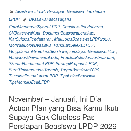
Lolos
Beasiswa
Beasiswa LPDP
,
Persiapan Beasiswa
,
Persiapan
Lpdp
LPDP
BeasiswaPascasarjana
,
2026?
CaraMemenuhiSyaratLPDP
,
CheckListPendaftaran
,
Diprediksi
CVBeasiswaKuat
,
DokumenBeasiswaLengkap
,
buka
KiatSuksesPendaftaran
,
MauLolosBeasiswaLPDP2026
,
awal
MotivasiLolosBeasiswa
,
PanduanSeleksiLPDP
,
tahun
PengalamanPenerimaBeasiswa
,
PersiapanBeasiswaLPDP
,
(Januari
PersiapanWawancaraLpdp
,
PrediksiBukaJanuariFebruari
,
–
SkemaPendanaanLPDP
,
StrategiProposalLPDP
,
Februari)
SuratRekomendasiTerbaik
,
TargetBeasiswa2026
,
ini
TimelinePendaftaranLPDP
,
TipsLolosBeasiswa
,
6
TipsMenulisEsaiLPDP
hal
yang
November – Januari, Ini Dia
harus
kamu
Action Plan yang Bisa Kamu Ikuti
perhatikan
Supaya Gak Clueless Pas
baik-
baik”
Persiapan Beasiswa LPDP 2026