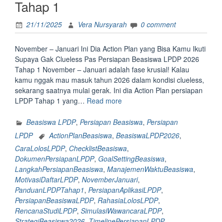
Tahap 1
21/11/2025
Vera Nursyarah
0 comment
November – Januari Ini Dia Action Plan yang Bisa Kamu Ikuti
Supaya Gak Clueless Pas Persiapan Beasiswa LPDP 2026
Tahap 1 November – Januari adalah fase krusial! Kalau
kamu nggak mau masuk tahun 2026 dalam kondisi clueless,
sekarang saatnya mulai gerak. Ini dia Action Plan persiapan
“November
LPDP Tahap 1 yang…
Read more
–
Januari,
Beasiswa LPDP
,
Persiapan Beasiswa
,
Persiapan
Ini
LPDP
ActionPlanBeasiswa
,
BeasiswaLPDP2026
,
Dia
CaraLolosLPDP
,
ChecklistBeasiswa
,
Action
DokumenPersiapanLPDP
,
GoalSettingBeasiswa
,
Plan
LangkahPersiapanBeasiswa
,
ManajemenWaktuBeasiswa
,
yang
MotivasiDaftarLPDP
,
NovemberJanuari
,
Bisa
PanduanLPDPTahap1
,
PersiapanAplikasiLPDP
,
Kamu
PersiapanBeasiswaLPDP
,
RahasiaLolosLPDP
,
Ikuti
RencanaStudiLPDP
,
SimulasiWawancaraLPDP
,
Supaya
StrategiBeasiswa2026
,
TimelinePersiapanLPDP
,