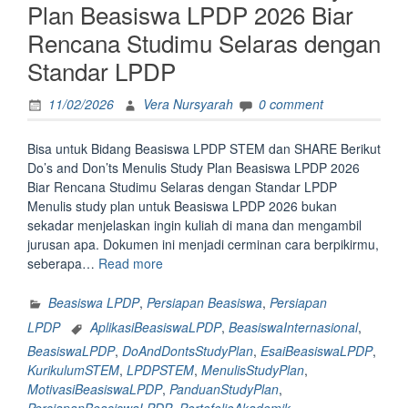
Kamu
Plan Beasiswa LPDP 2026 Biar
Punya
Rencana Studimu Selaras dengan
Semua
Ciri-
Standar LPDP
Ciri
Ini
11/02/2026
Vera Nursyarah
0 comment
Ya”
Bisa untuk Bidang Beasiswa LPDP STEM dan SHARE Berikut
Do’s and Don’ts Menulis Study Plan Beasiswa LPDP 2026
Biar Rencana Studimu Selaras dengan Standar LPDP
Menulis study plan untuk Beasiswa LPDP 2026 bukan
sekadar menjelaskan ingin kuliah di mana dan mengambil
jurusan apa. Dokumen ini menjadi cerminan cara berpikirmu,
“Bisa
seberapa…
Read more
untuk
Bidang
Beasiswa LPDP
,
Persiapan Beasiswa
,
Persiapan
Beasiswa
LPDP
AplikasiBeasiswaLPDP
,
BeasiswaInternasional
,
LPDP
BeasiswaLPDP
,
DoAndDontsStudyPlan
,
EsaiBeasiswaLPDP
,
STEM
KurikulumSTEM
,
LPDPSTEM
,
MenulisStudyPlan
,
dan
MotivasiBeasiswaLPDP
,
PanduanStudyPlan
,
SHARE