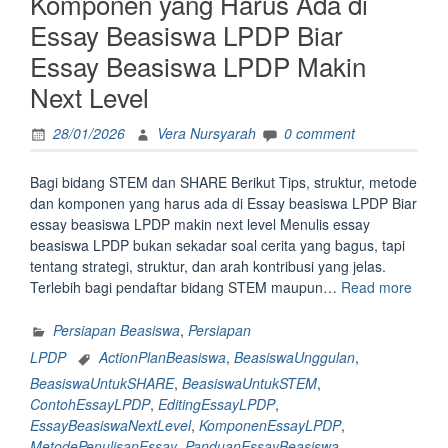
Komponen yang Harus Ada di
Dan
Essay Beasiswa LPDP Biar
Rencana
Essay Beasiswa LPDP Makin
Studi
Beasiswa
Next Level
Lpdp
Dijamin
28/01/2026
Vera Nursyarah
0 comment
Anti
Stuck
Bagi bidang STEM dan SHARE Berikut Tips, struktur, metode
Dan
dan komponen yang harus ada di Essay beasiswa LPDP Biar
Gak
essay beasiswa LPDP makin next level Menulis essay
Kehabisan
beasiswa LPDP bukan sekadar soal cerita yang bagus, tapi
Ide!”
tentang strategi, struktur, dan arah kontribusi yang jelas.
“Bagi
Terlebih bagi pendaftar bidang STEM maupun…
Read more
Bidan
STE
Persiapan Beasiswa
,
Persiapan
dan
LPDP
ActionPlanBeasiswa
,
BeasiswaUnggulan
,
SHA
BeasiswaUntukSHARE
,
BeasiswaUntukSTEM
,
Berik
ContohEssayLPDP
,
EditingEssayLPDP
,
Tips,
EssayBeasiswaNextLevel
,
KomponenEssayLPDP
,
Strukt
MetodePenulisanEssay
,
PanduanEssayBeasiswa
,