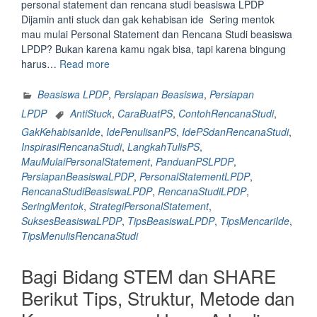
personal statement dan rencana studi beasiswa LPDP
Dijamin anti stuck dan gak kehabisan ide Sering mentok
mau mulai Personal Statement dan Rencana Studi beasiswa
LPDP? Bukan karena kamu ngak bisa, tapi karena bingung
“Sering
harus…
Read more
Mentok
Mau
Beasiswa LPDP
,
Persiapan Beasiswa
,
Persiapan
Mulai
LPDP
AntiStuck
,
CaraBuatPS
,
ContohRencanaStudi
,
Personal
GakKehabisanIde
,
IdePenulisanPS
,
IdePSdanRencanaStudi
,
Statement
InspirasiRencanaStudi
,
LangkahTulisPS
,
Dan
MauMulaiPersonalStatement
,
PanduanPSLPDP
,
Rencana
PersiapanBeasiswaLPDP
,
PersonalStatementLPDP
,
Studi
RencanaStudiBeasiswaLPDP
,
RencanaStudiLPDP
,
Beasiswa
SeringMentok
,
StrategiPersonalStatement
,
LPDP?
SuksesBeasiswaLPDP
,
TipsBeasiswaLPDP
,
TipsMencariIde
,
Berikut
TipsMenulisRencanaStudi
Tips
Mencari
Bagi Bidang STEM dan SHARE
Ide
Untuk
Berikut Tips, Struktur, Metode dan
Personal
Statement