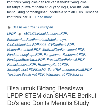
kontribusi yang jelas dan relevan Kandidat yang lolos
biasanya punya rencana studi yang logis, realistis, dan
mendukung pembangunan Indonesia setelah lulus. Rencana
“Berdasarkan
kontribusi harus…
Read more
Pola
Penerima
Beasiswa LPDP
,
Persiapan
Sebelumnya
LPDP
16CiriCiriKandidatLolosLPDP
,
Ini
BerdasarkanPolaPenerimaSebelumnya
,
16
CiriCiriKandidatLPDP2026
,
CVDanEsaiLPDP
,
Ciri-
KriteriaPenerimaLPDP
,
MotivasiDanKomitmenLPDP
,
Ciri
PanduanLengkapLPDP
,
PengalamanPenerimaLPDP
,
Kandidat
PersiapanBeasiswaLPDP
,
PrestasiDanPotensiLPDP
,
yang
RahasiaLolosLPDP
,
RoadmapKarirLPDP
,
Bakal
StrategiLolosLPDPBatch2
,
SuratRekomendasiKuatLPDP
,
Lolos
TipsLolosBeasiswaLPDP
,
WawancaraLPDPSukses
Beasiswa
LPDP
Bisa untuk Bidang Beasiswa
Batch
2
LPDP STEM dan SHARE Berikut
2026!
Do’s and Don’ts Menulis Study
Pastiin