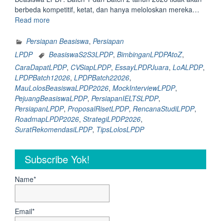
berbeda kompetitif, ketat, dan hanya meloloskan mereka…
“Mau
Read more
Lolos
Beasiswa
Persiapan Beasiswa
,
Persiapan
LPDP
LPDP
BeasiswaS2S3LPDP
,
BimbinganLPDPAtoZ
,
2026?
CaraDapatLPDP
,
CVSiapLPDP
,
EssayLPDPJuara
,
LoALPDP
,
Ini
LPDPBatch12026
,
LPDPBatch22026
,
yang
MauLolosBeasiswaLPDP2026
,
MockInterviewLPDP
,
Harus
PejuangBeasiswaLPDP
,
PersiapanIELTSLPDP
,
Kamu
PersiapanLPDP
,
ProposalRisetLPDP
,
RencanaStudiLPDP
,
Lakukan
RoadmapLPDP2026
,
StrategiLPDP2026
,
Sekarang
SuratRekomendasiLPDP
,
TipsLolosLPDP
untuk
Memperbesar
Kesempatan
Subscribe Yok!
Lolos
Untuk
Name*
Pejuang
Beasiswa
LPDP
Email*
Batch