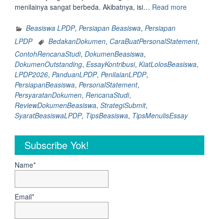
“Persyara
menilainya sangat berbeda. Akibatnya, isi…
Read more
dokumen
yang
Beasiswa LPDP
,
Persiapan Beasiswa
,
Persiapan
sering
LPDP
BedakanDokumen
,
CaraBuatPersonalStatement
,
dikira
ContohRencanaStudi
,
DokumenBeasiswa
,
sama
DokumenOutstanding
,
EssayKontribusi
,
KiatLolosBeasiswa
,
padahal
LPDP2026
,
PanduanLPDP
,
PenilaianLPDP
,
beda
PersiapanBeasiswa
,
PersonalStatement
,
Berikut
PersyaratanDokumen
,
RencanaStudi
,
perbedaa
ReviewDokumenBeasiswa
,
StrategiSubmit
,
Essay
SyaratBeasiswaLPDP
,
TipsBeasiswa
,
TipsMenulisEssay
kontribusi
dengan
Personal
Subscribe Yok!
Statement
dan
Name*
Rencana
Studi
beasiswa
Email*
LPDP
2026”