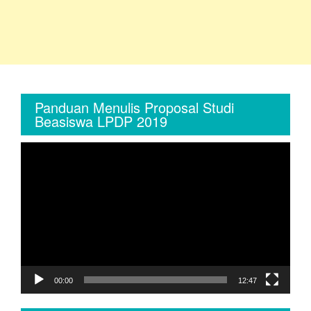
Panduan Menulis Proposal Studi
Beasiswa LPDP 2019
Video
Player
00:00
12:47