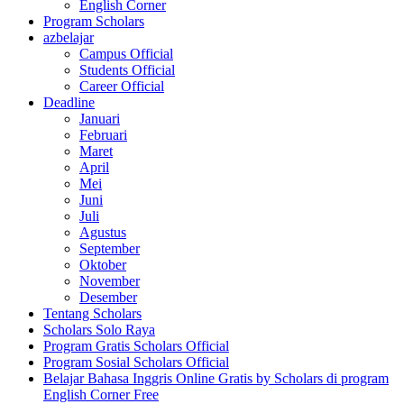
English Corner
Program Scholars
azbelajar
Campus Official
Students Official
Career Official
Deadline
Januari
Februari
Maret
April
Mei
Juni
Juli
Agustus
September
Oktober
November
Desember
Tentang Scholars
Scholars Solo Raya
Program Gratis Scholars Official
Program Sosial Scholars Official
Belajar Bahasa Inggris Online Gratis by Scholars di program
English Corner Free