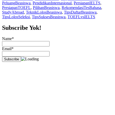
PeluangBeasiswa
,
PendidikanInternasional
,
PersiapanIELTS
,
PersiapanTOEFL
,
PilihanBeasiswa
,
RekomendasiTesBahasa
,
StudyAbroad
,
TeknikLolosBeasiswa
,
TipsDaftarBeasiswa
,
TipsLolosSeleksi
,
TipsSuksesBeasiswa
,
TOEFLvsIELTS
Subscribe Yok!
Name*
Email*