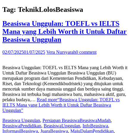
Tag:
TeknikLolosBeasiswa
Beasiswa Unggulan: TOEFL vs IELTS
Mana yang Lebih Worth it Untuk Daftar
Beasiswa Unggulan
02/07/2025
01/07/2025
Vera Nursyarah
0 comment
Beasiswa Unggulan: TOEFL vs IELTS Mana yang Lebih Worth it
Untuk Daftar Beasiswa Unggulan Beasiswa Unggulan (BU)
merupakan program dari Kementerian Pendidikan, Kebudayaan,
Riset, dan Teknologi (Kemendikbudristek) yang ditujukan untuk
mencetak sumber daya manusia unggul dan berdaya saing tinggi.
Beasiswa ini terbuka bagi mahasiswa baru, mahasiswa aktif, guru,
pelaku budaya,…
Read more
“Beasiswa Unggulan: TOEFL vs
IELTS Mana yang Lebih Worth it Untuk Daftar Beasiswa
Unggulan”
Beasiswa Unggulan
,
Persiapan Beasiswa
BeasiswaMudah
,
BeasiswaPendidikan
,
BeasiswaUnggulan
,
InfoBeasiswa
,
InformasiBeasiswa
,
JuaraBeasiswa
,
MajuDalamPendidikan
,