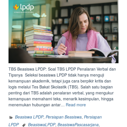
TBS Beasiswa LPDP: Soal TBS LPDP Penalaran Verbal dan
Tipsnya Seleksi beasiswa LPDP tidak hanya menguji
kemampuan akademik, tetapi juga cara berpikir kritis dan
logis melalui Tes Bakat Skolastik (TBS). Salah satu bagian
penting dari TBS adalah penalaran verbal, yang mengukur
kemampuan memahami teks, menarik kesimpulan, hingga
“TBS
menemukan hubungan antar…
Read more
Beasiswa
LPDP:
Beasiswa LPDP
,
Persiapan Beasiswa
,
Persiapan
Soal
LPDP
BeasiswaLPDP
,
BeasiswaPascasarjana
,