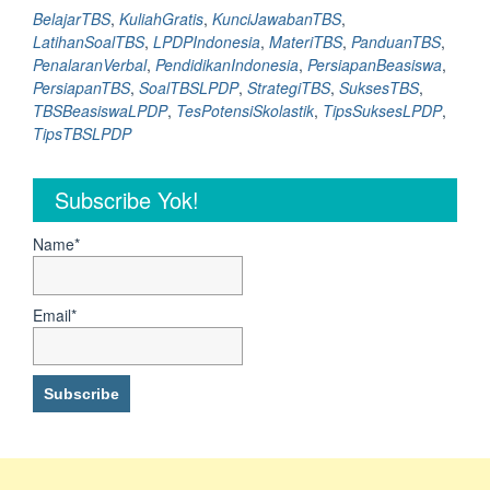
TBS
BelajarTBS
,
KuliahGratis
,
KunciJawabanTBS
,
LPDP
LatihanSoalTBS
,
LPDPIndonesia
,
MateriTBS
,
PanduanTBS
,
Penalaran
PenalaranVerbal
,
PendidikanIndonesia
,
PersiapanBeasiswa
,
Verbal
PersiapanTBS
,
SoalTBSLPDP
,
StrategiTBS
,
SuksesTBS
,
dan
TBSBeasiswaLPDP
,
TesPotensiSkolastik
,
TipsSuksesLPDP
,
Tipsnya “
TipsTBSLPDP
Subscribe Yok!
Name*
Email*