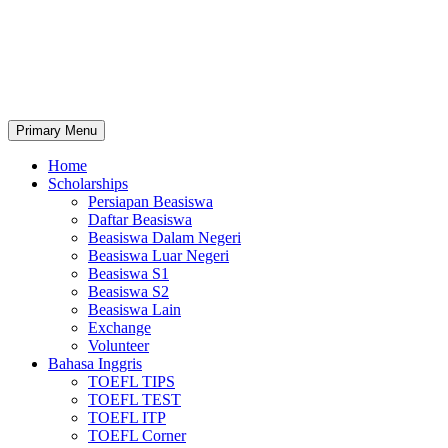
Primary Menu
Home
Scholarships
Persiapan Beasiswa
Daftar Beasiswa
Beasiswa Dalam Negeri
Beasiswa Luar Negeri
Beasiswa S1
Beasiswa S2
Beasiswa Lain
Exchange
Volunteer
Bahasa Inggris
TOEFL TIPS
TOEFL TEST
TOEFL ITP
TOEFL Corner