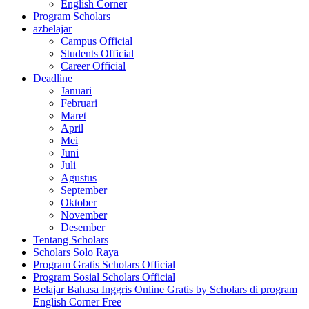
English Corner
Program Scholars
azbelajar
Campus Official
Students Official
Career Official
Deadline
Januari
Februari
Maret
April
Mei
Juni
Juli
Agustus
September
Oktober
November
Desember
Tentang Scholars
Scholars Solo Raya
Program Gratis Scholars Official
Program Sosial Scholars Official
Belajar Bahasa Inggris Online Gratis by Scholars di program
English Corner Free