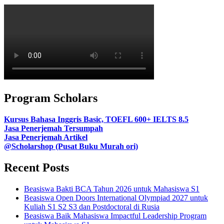
Program Scholars
Kursus Bahasa Inggris Basic, TOEFL 600+ IELTS 8.5
Jasa Penerjemah Tersumpah
Jasa Penerjemah Artikel
@Scholarshop (Pusat Buku Murah ori)
Recent Posts
Beasiswa Bakti BCA Tahun 2026 untuk Mahasiswa S1
Beasiswa Open Doors International Olympiad 2027 untuk
Kuliah S1 S2 S3 dan Postdoctoral di Rusia
Beasiswa Baik Mahasiswa Impactful Leadership Program