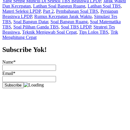
Yang Sering Muncul Di Seleksi TBS Beasiswa LPDP
,
Jarak Waktu
Dan Kecepatan
,
Latihan Soal Bangun Ruang
,
Latihan Soal TBS
,
Materi Seleksi LPDP
,
Part 2
,
Pembahasan Soal TBS
,
Persiapan
Beasiswa LPDP
,
Rumus Kecepatan Jarak Waktu
,
Simulasi Tes
TBS
,
Soal Bangun Datar
,
Soal Bangun Ruang
,
Soal Matematika
TBS
,
Soal Pilihan Ganda TBS
,
Soal TBS LPDP
,
Strategi Tes
Beasiswa
,
Teknik Menjawab Soal Cepat
,
Tips Lolos TBS
,
Trik
Menghitung Cepat
Subscribe Yok!
Name*
Email*