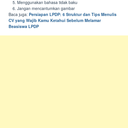
Menggunakan bahasa tidak baku
Jangan mencantumkan gambar
Baca juga:
Persiapan LPDP: 6 Struktur dan Tips Menulis
CV yang Wajib Kamu Ketahui Sebelum Melamar
Beasiswa LPDP