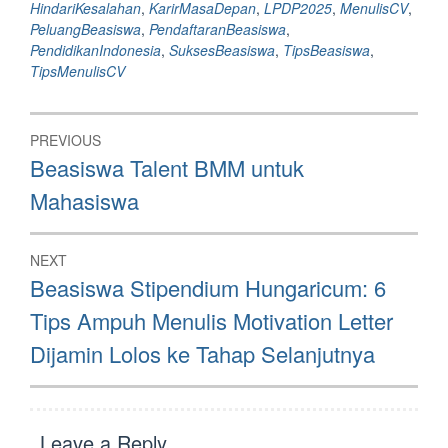
HindariKesalahan
,
KarirMasaDepan
,
LPDP2025
,
MenulisCV
,
PeluangBeasiswa
,
PendaftaranBeasiswa
,
PendidikanIndonesia
,
SuksesBeasiswa
,
TipsBeasiswa
,
TipsMenulisCV
Post
PREVIOUS
navigation
Previous
Beasiswa Talent BMM untuk
post:
Mahasiswa
NEXT
Next
Beasiswa Stipendium Hungaricum: 6
post:
Tips Ampuh Menulis Motivation Letter
Dijamin Lolos ke Tahap Selanjutnya
Leave a Reply