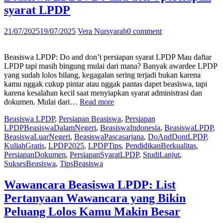
Paham
syarat LPDP
Pola
dan
Auto
21/07/2025
19/07/2025
Vera Nursyarah
0 comment
Lolos”
Beasiswa LPDP: Do and don’t persiapan syarat LPDP Mau daftar
LPDP tapi masih bingung mulai dari mana? Banyak awardee LPDP
yang sudah lolos bilang, kegagalan sering terjadi bukan karena
kamu nggak cukup pintar atau nggak pantas dapet beasiswa, tapi
karena kesalahan kecil saat menyiapkan syarat administrasi dan
“Beasiswa
dokumen. Mulai dari…
Read more
LPDP:
Beasiswa LPDP
,
Persiapan Beasiswa
,
Persiapan
Do
LPDP
BeasiswaDalamNegeri
,
BeasiswaIndonesia
,
BeasiswaLPDP
,
and
BeasiswaLuarNegeri
,
BeasiswaPascasarjana
,
DoAndDontLPDP
,
don’t
KuliahGratis
,
LPDP2025
,
LPDPTips
,
PendidikanBerkualitas
,
persiapan
PersiapanDokumen
,
PersiapanSyaratLPDP
,
StudiLanjut
,
syarat
SuksesBeasiswa
,
TipsBeasiswa
LPDP”
Wawancara Beasiswa LPDP: List
Pertanyaan Wawancara yang Bikin
Peluang Lolos Kamu Makin Besar