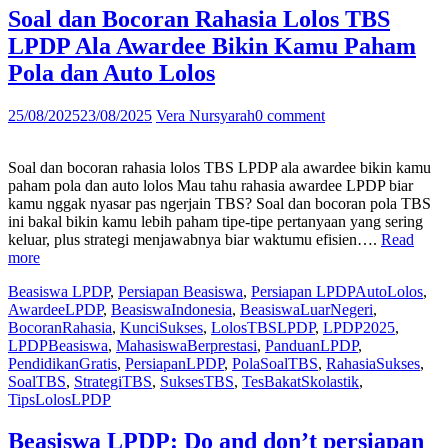
Bukan
Soal dan Bocoran Rahasia Lolos TBS
Karena
LPDP Ala Awardee Bikin Kamu Paham
Ga
Bisa
Pola dan Auto Lolos
Logika
Tapi
25/08/2025
23/08/2025
Vera Nursyarah
0 comment
Salah
Susun
Jawaban
Soal dan bocoran rahasia lolos TBS LPDP ala awardee bikin kamu
yang
paham pola dan auto lolos Mau tahu rahasia awardee LPDP biar
Bikin
kamu nggak nyasar pas ngerjain TBS? Soal dan bocoran pola TBS
Auto
ini bakal bikin kamu lebih paham tipe-tipe pertanyaan yang sering
Bye
keluar, plus strategi menjawabnya biar waktumu efisien….
Read
LPDP”
“Soal
more
dan
Beasiswa LPDP
,
Persiapan Beasiswa
,
Persiapan LPDP
AutoLolos
,
Bocoran
AwardeeLPDP
,
BeasiswaIndonesia
,
BeasiswaLuarNegeri
,
Rahasia
BocoranRahasia
,
KunciSukses
,
LolosTBSLPDP
,
LPDP2025
,
Lolos
LPDPBeasiswa
,
MahasiswaBerprestasi
,
PanduanLPDP
,
TBS
PendidikanGratis
,
PersiapanLPDP
,
PolaSoalTBS
,
RahasiaSukses
,
LPDP
SoalTBS
,
StrategiTBS
,
SuksesTBS
,
TesBakatSkolastik
,
Ala
TipsLolosLPDP
Awardee
Bikin
Kamu
Beasiswa LPDP: Do and don’t persiapan