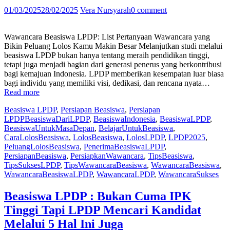
01/03/2025
28/02/2025
Vera Nursyarah
0 comment
Wawancara Beasiswa LPDP: List Pertanyaan Wawancara yang
Bikin Peluang Lolos Kamu Makin Besar Melanjutkan studi melalui
beasiswa LPDP bukan hanya tentang meraih pendidikan tinggi,
tetapi juga menjadi bagian dari generasi penerus yang berkontribusi
bagi kemajuan Indonesia. LPDP memberikan kesempatan luar biasa
bagi individu yang memiliki visi, dedikasi, dan rencana nyata…
“Wawancara
Read more
Beasiswa
Beasiswa LPDP
,
Persiapan Beasiswa
,
Persiapan
LPDP:
LPDP
BeasiswaDariLPDP
,
BeasiswaIndonesia
,
BeasiswaLPDP
,
List
BeasiswaUntukMasaDepan
,
BelajarUntukBeasiswa
,
Pertanyaan
CaraLolosBeasiswa
,
LolosBeasiswa
,
LolosLPDP
,
LPDP2025
,
Wawancara
PeluangLolosBeasiswa
,
PenerimaBeasiswaLPDP
,
yang
PersiapanBeasiswa
,
PersiapkanWawancara
,
TipsBeasiswa
,
Bikin
TipsSuksesLPDP
,
TipsWawancaraBeasiswa
,
WawancaraBeasiswa
,
Peluang
WawancaraBeasiswaLPDP
,
WawancaraLPDP
,
WawancaraSukses
Lolos
Kamu
Makin
Beasiswa LPDP : Bukan Cuma IPK
Besar”
Tinggi Tapi LPDP Mencari Kandidat
Melalui 5 Hal Ini Juga