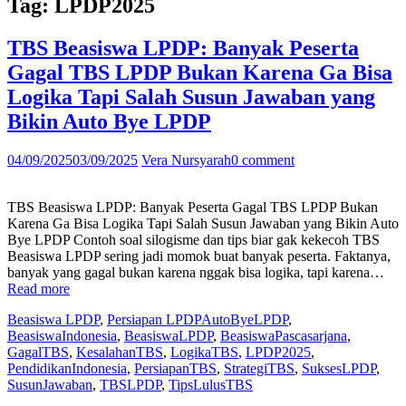
Tag:
LPDP2025
TBS Beasiswa LPDP: Banyak Peserta
Gagal TBS LPDP Bukan Karena Ga Bisa
Logika Tapi Salah Susun Jawaban yang
Bikin Auto Bye LPDP
04/09/2025
03/09/2025
Vera Nursyarah
0 comment
TBS Beasiswa LPDP: Banyak Peserta Gagal TBS LPDP Bukan
Karena Ga Bisa Logika Tapi Salah Susun Jawaban yang Bikin Auto
Bye LPDP Contoh soal silogisme dan tips biar gak kekecoh TBS
Beasiswa LPDP sering jadi momok buat banyak peserta. Faktanya,
banyak yang gagal bukan karena nggak bisa logika, tapi karena…
“TBS
Read more
Beasiswa
Beasiswa LPDP
,
Persiapan LPDP
AutoByeLPDP
,
LPDP:
BeasiswaIndonesia
,
BeasiswaLPDP
,
BeasiswaPascasarjana
,
Banyak
GagalTBS
,
KesalahanTBS
,
LogikaTBS
,
LPDP2025
,
Peserta
PendidikanIndonesia
,
PersiapanTBS
,
StrategiTBS
,
SuksesLPDP
,
Gagal
SusunJawaban
,
TBSLPDP
,
TipsLulusTBS
TBS
LPDP