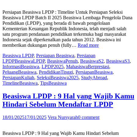
Juga”
Persiapan Beasiswa LPDP : Timeline Untuk Persiapan Seleksi
Beasiswa LPDP Batch II 2025 Beasiswa Lembaga Pengelola Dana
Pendidikan (LPDP), yang berada di bawah pengelolaan
Kementerian Keuangan Republik Indonesia, telah menjadi salah
satu program pendanaan pendidikan terkemuka bagi masyarakat
Indonesia sejak diperkenalkan pada tahun 2012. Beasiswa ini
“Persiapan
memberikan dukungan penuh (fully…
Read more
Beasiswa
Beasiswa LPDP
,
Persiapan Beasiswa
,
Persiapan
LPDP
LPDP
BeasiswaLPDP
,
BeasiswaPenuh
,
BeasiswaS2
,
BeasiswaS3
,
:
InformasiBeasiswa
,
LPDP2025
,
MahasiswaBerprestasi
,
Timeline
PeluangBeasiswa
,
PendidikanTinggi
,
PersiapanBeasiswa
,
Untuk
PersiapanKuliah
,
SeleksiBeasiswa2025
,
StudyAbroad
,
Persiapan
TimelineBeasiswa
,
TipsBeasiswa
Seleksi
Beasiswa
LPDP
Beasiswa LPDP : 9 Hal yang Wajib Kamu
Batch
Hindari Sebelum Mendaftar LPDP
II
2025”
18/01/2025
17/01/2025
Vera Nursyarah
0 comment
Beasiswa LPDP : 9 Hal yang Wajib Kamu Hindari Sebelum