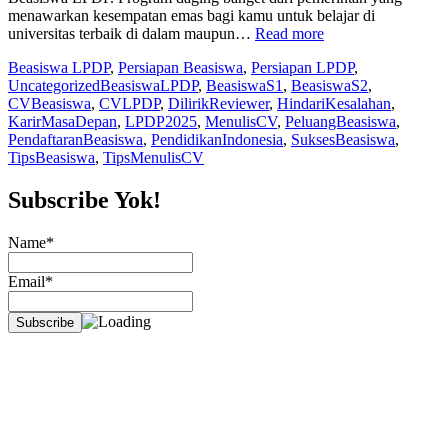
menawarkan kesempatan emas bagi kamu untuk belajar di
“CV
universitas terbaik di dalam maupun…
Read more
Beasiswa
Beasiswa LPDP
,
Persiapan Beasiswa
,
Persiapan LPDP
,
LPDP:
Uncategorized
BeasiswaLPDP
,
BeasiswaS1
,
BeasiswaS2
,
Tips
CVBeasiswa
,
CVLPDP
,
DilirikReviewer
,
HindariKesalahan
,
Menulis
KarirMasaDepan
,
LPDP2025
,
MenulisCV
,
PeluangBeasiswa
,
dan
PendaftaranBeasiswa
,
PendidikanIndonesia
,
SuksesBeasiswa
,
Hal
TipsBeasiswa
,
TipsMenulisCV
yang
Perlu
Dihindari
Subscribe Yok!
Agar
Kamu
Name*
Dilirik
Oleh
Email*
Reviewer “