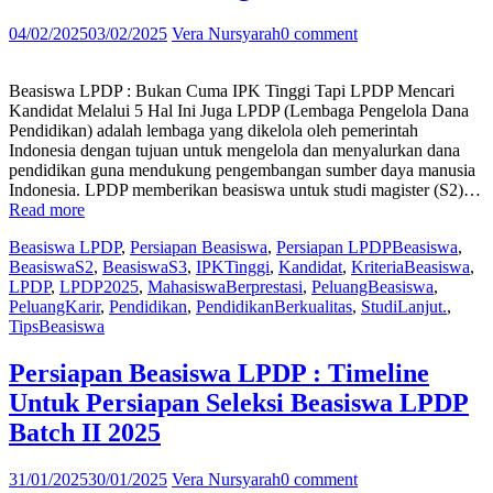
04/02/2025
03/02/2025
Vera Nursyarah
0 comment
Beasiswa LPDP : Bukan Cuma IPK Tinggi Tapi LPDP Mencari
Kandidat Melalui 5 Hal Ini Juga LPDP (Lembaga Pengelola Dana
Pendidikan) adalah lembaga yang dikelola oleh pemerintah
Indonesia dengan tujuan untuk mengelola dan menyalurkan dana
pendidikan guna mendukung pengembangan sumber daya manusia
Indonesia. LPDP memberikan beasiswa untuk studi magister (S2)…
“Beasiswa
Read more
LPDP
Beasiswa LPDP
,
Persiapan Beasiswa
,
Persiapan LPDP
Beasiswa
,
:
BeasiswaS2
,
BeasiswaS3
,
IPKTinggi
,
Kandidat
,
KriteriaBeasiswa
,
Bukan
LPDP
,
LPDP2025
,
MahasiswaBerprestasi
,
PeluangBeasiswa
,
Cuma
PeluangKarir
,
Pendidikan
,
PendidikanBerkualitas
,
StudiLanjut.
,
IPK
TipsBeasiswa
Tinggi
Tapi
LPDP
Persiapan Beasiswa LPDP : Timeline
Mencari
Untuk Persiapan Seleksi Beasiswa LPDP
Kandidat
Melalui
Batch II 2025
5
Hal
31/01/2025
30/01/2025
Vera Nursyarah
0 comment
Ini