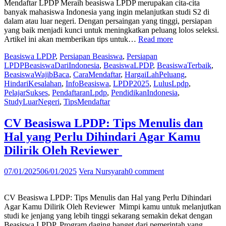
Mendaftar LPDP Meraih beasiswa LPDP merupakan cita-cita
banyak mahasiswa Indonesia yang ingin melanjutkan studi S2 di
dalam atau luar negeri. Dengan persaingan yang tinggi, persiapan
yang baik menjadi kunci untuk meningkatkan peluang lolos seleksi.
“Beasiswa
Artikel ini akan memberikan tips untuk…
Read more
LPDP
Beasiswa LPDP
,
Persiapan Beasiswa
,
Persiapan
:
LPDP
BeasiswaDariIndonesia
,
BeasiswaLPDP
,
BeasiswaTerbaik
,
9
BeasiswaWajibBaca
,
CaraMendaftar
,
HargaiLahPeluang
,
Hal
HindariKesalahan
,
InfoBeasiswa
,
LPDP2025
,
LulusLpdp
,
yang
PelajarSukses
,
PendaftaranLpdp
,
PendidikanIndonesia
,
Wajib
StudyLuarNegeri
,
TipsMendaftar
Kamu
Hindari
Sebelum
CV Beasiswa LPDP: Tips Menulis dan
Mendaftar
Hal yang Perlu Dihindari Agar Kamu
LPDP”
Dilirik Oleh Reviewer
07/01/2025
06/01/2025
Vera Nursyarah
0 comment
CV Beasiswa LPDP: Tips Menulis dan Hal yang Perlu Dihindari
Agar Kamu Dilirik Oleh Reviewer Mimpi kamu untuk melanjutkan
studi ke jenjang yang lebih tinggi sekarang semakin dekat dengan
Beasiswa LPDP. Program daging banget dari pemerintah yang