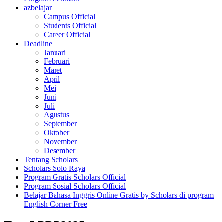
azbelajar
Campus Official
Students Official
Career Official
Deadline
Januari
Februari
Maret
April
Mei
Juni
Juli
Agustus
September
Oktober
November
Desember
Tentang Scholars
Scholars Solo Raya
Program Gratis Scholars Official
Program Sosial Scholars Official
Belajar Bahasa Inggris Online Gratis by Scholars di program
English Corner Free