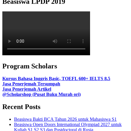
Beasiswa LPDP 2019
Program Scholars
Kursus Bahasa Inggris Basic, TOEFL 600+ IELTS 8.5
Jasa Penerjemah Tersumpah
Jasa Penerjemah Artikel
@Scholarshop (Pusat Buku Murah ori)
Recent Posts
Beasiswa Bakti BCA Tahun 2026 untuk Mahasiswa S1
Beasiswa Open Doors International Olympiad 2027 untuk
Kuliah S1 S2 S3 dan Postdoctoral di Rusia