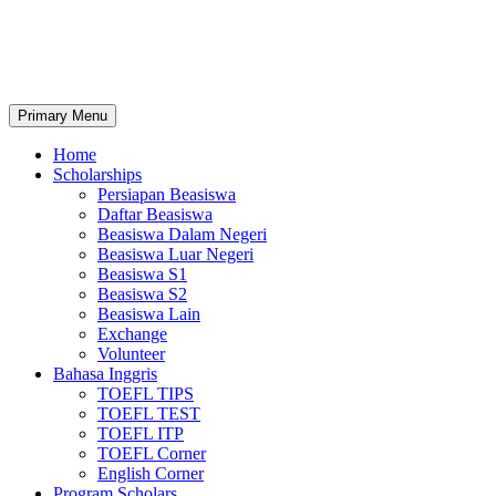
Primary Menu
Home
Scholarships
Persiapan Beasiswa
Daftar Beasiswa
Beasiswa Dalam Negeri
Beasiswa Luar Negeri
Beasiswa S1
Beasiswa S2
Beasiswa Lain
Exchange
Volunteer
Bahasa Inggris
TOEFL TIPS
TOEFL TEST
TOEFL ITP
TOEFL Corner
English Corner
Program Scholars