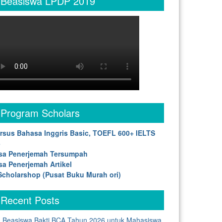
Beasiswa LPDP 2019
Program Scholars
ong>”
rsus Bahasa Inggris Basic, TOEFL 600+ IELTS
5
sa Penerjemah Tersumpah
sa Penerjemah Artikel
cholarshop (Pusat Buku Murah ori)
Recent Posts
Beasiswa Bakti BCA Tahun 2026 untuk Mahasiswa