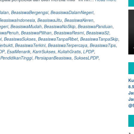
Beasiswa
LPDP:
alan
,
BeasiswaBergengsi
,
BeasiswaDalamNegeri
,
50
BeasiswaIndonesia
,
BeasiswaJitu
,
BeasiswaKeren
,
checklist
geri
,
BeasiswaMudah
,
BeasiswaNoSkip
,
BeasiswaPanduan
,
bikin
iswaPenuh
,
BeasiswaPilihan
,
BeasiswaResmi
,
BeasiswaS2
,
esai
i
,
BeasiswaSukses
,
BeasiswaTanpaRibet
,
BeasiswaTanpaSkip
,
beasiswa
erbukti
,
BeasiswaTerkini
,
BeasiswaTerpercaya
,
BeasiswaTips
,
LPDP
DP
,
EsaiMenarik
,
KarirSukses
,
KuliahGratis
,
LPDP
,
anti
,
PendidikanTinggi
,
PersiapanBeasiswa
,
SuksesLPDP
,
di
skip</str
Ku
8.
Ja
Ja
@S