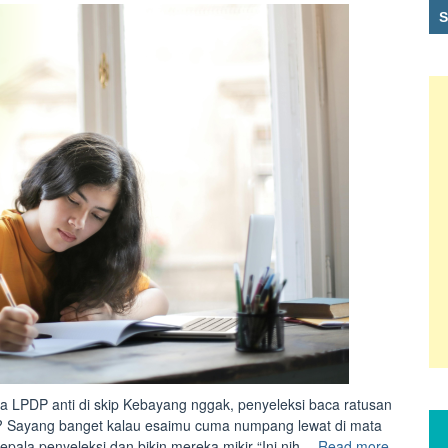
wa LPDP anti di skip Kebayang nggak, penyeleksi baca ratusan
rip? Sayang banget kalau esaimu cuma numpang lewat di mata
“<strong
pala penyeleksi dan bikin mereka mikir “Ini nih…
Read more