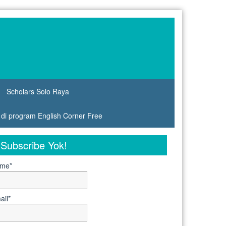
Scholars Solo Raya
s di program English Corner Free
Subscribe Yok!
me*
ail*