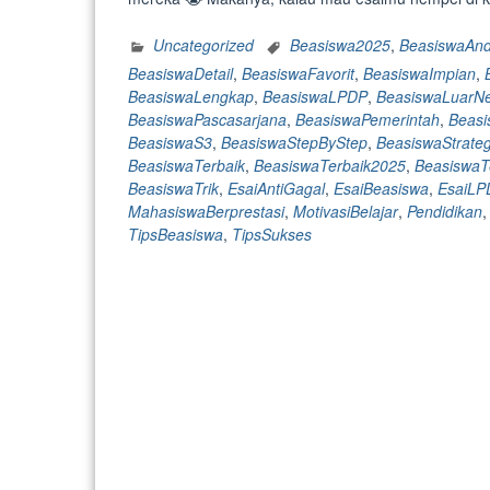
Uncategorized
Beasiswa2025
,
BeasiswaAnd
BeasiswaDetail
,
BeasiswaFavorit
,
BeasiswaImpian
,
BeasiswaLengkap
,
BeasiswaLPDP
,
BeasiswaLuarNe
BeasiswaPascasarjana
,
BeasiswaPemerintah
,
Beas
BeasiswaS3
,
BeasiswaStepByStep
,
BeasiswaStrateg
BeasiswaTerbaik
,
BeasiswaTerbaik2025
,
BeasiswaT
BeasiswaTrik
,
EsaiAntiGagal
,
EsaiBeasiswa
,
EsaiLP
MahasiswaBerprestasi
,
MotivasiBelajar
,
Pendidikan
TipsBeasiswa
,
TipsSukses