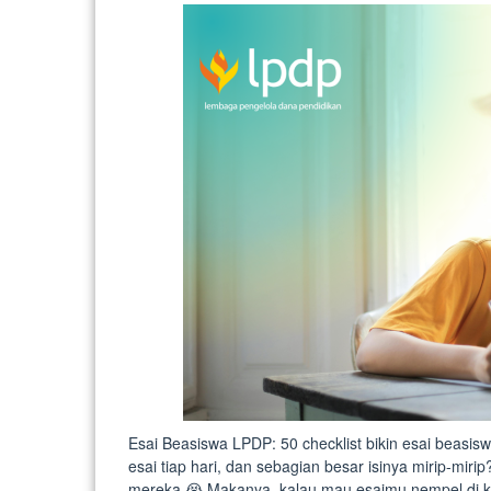
Esai Beasiswa LPDP: 50 checklist bikin esai beasis
esai tiap hari, dan sebagian besar isinya mirip-mi
mereka 😭 Makanya, kalau mau esaimu nempel di ke