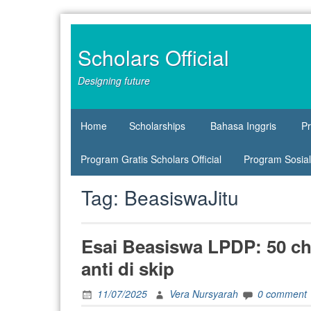
Skip
to
content
Scholars Official
Designing future
Home
Scholarships
Bahasa Inggris
P
Program Gratis Scholars Official
Program Sosial 
Tag:
BeasiswaJitu
Esai Beasiswa LPDP: 50 ch
anti di skip
11/07/2025
Vera Nursyarah
0 comment