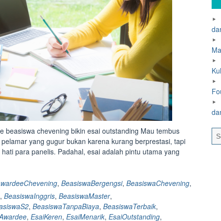
dan
Ma
Ku
Fo
da
ee beasiswa chevening bikin esai outstanding Mau tembus
pelamar yang gugur bukan karena kurang berprestasi, tapi
ati para panelis. Padahal, esai adalah pintu utama yang
“Beasiswa
Chevening:30++
tips
wardeeChevening
,
BeasiswaBergengsi
,
BeasiswaChevening
,
nulis
,
BeasiswaInggris
,
BeasiswaMaster
,
esai
asiswaS2
,
BeasiswaTanpaBiaya
,
BeasiswaTerbaik
,
ala
Awardee
,
EsaiKeren
,
EsaiMenarik
,
EsaiOutstanding
,