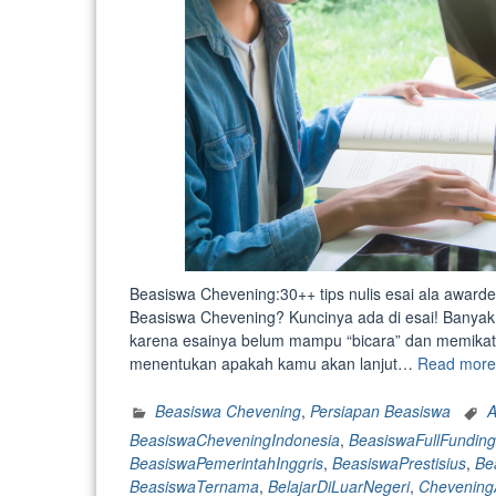
Beasiswa Chevening:30++ tips nulis esai ala award
Beasiswa Chevening? Kuncinya ada di esai! Banyak 
karena esainya belum mampu “bicara” dan memikat h
menentukan apakah kamu akan lanjut…
Read more
Beasiswa Chevening
,
Persiapan Beasiswa
A
BeasiswaCheveningIndonesia
,
BeasiswaFullFunding
BeasiswaPemerintahInggris
,
BeasiswaPrestisius
,
Be
BeasiswaTernama
,
BelajarDiLuarNegeri
,
Chevening