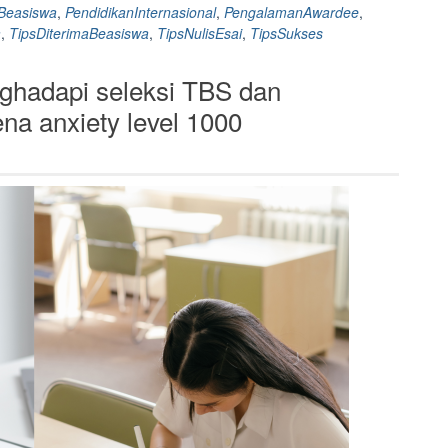
awardee
iBeasiswa
,
PendidikanInternasional
,
PengalamanAwardee
,
beasiswa
a
,
TipsDiterimaBeasiswa
,
TipsNulisEsai
,
TipsSukses
chevening
bikin
ghadapi seleksi TBS dan
esai
outstanding”
a anxiety level 1000