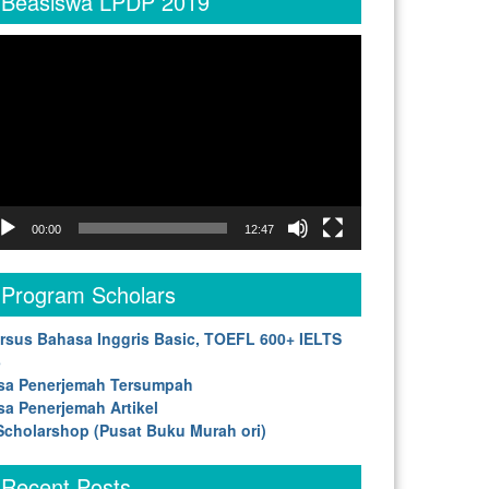
Beasiswa LPDP 2019
deo
yer
00:00
12:47
Program Scholars
rsus Bahasa Inggris Basic, TOEFL 600+ IELTS
5
sa Penerjemah Tersumpah
sa Penerjemah Artikel
cholarshop (Pusat Buku Murah ori)
Recent Posts