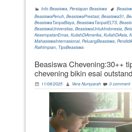
Beasiswa
S1
Info Beasiswa
,
Persiapan Beasiswa
Beasis
yang
BeasiswaPenuh
,
BeasiswaPrestasi
,
BeasiswaS1
,
Be
Bisa
BeasiswaTanpaBiaya
,
BeasiswaTanpaIELTS
,
Beasi
Bawa
BeasiswaUniversitas
,
BeasiswaUntukIndonesia
,
Bel
Kamu
KesempatanEmas
,
KuliahDiAmerika
,
KuliahDiAsia
,
K
Kuliah
MahasiswaInternasional
,
PeluangBeasiswa
,
Pendidi
ke
RaihImpian
,
TipsBeasiswa
Luar
Negeri “
Beasiswa Chevening:30++ tip
chevening bikin esai outstan
11/08/2025
Vera Nursyarah
0 comment