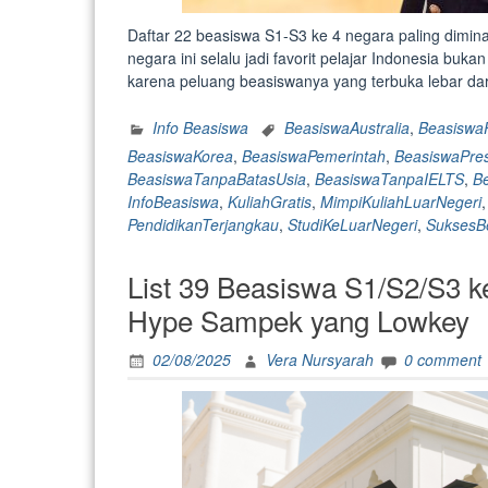
Daftar 22 beasiswa S1-S3 ke 4 negara paling diminat
negara ini selalu jadi favorit pelajar Indonesia buk
karena peluang beasiswanya yang terbuka lebar da
Info Beasiswa
BeasiswaAustralia
,
BeasiswaF
BeasiswaKorea
,
BeasiswaPemerintah
,
BeasiswaPres
BeasiswaTanpaBatasUsia
,
BeasiswaTanpaIELTS
,
B
InfoBeasiswa
,
KuliahGratis
,
MimpiKuliahLuarNegeri
PendidikanTerjangkau
,
StudiKeLuarNegeri
,
SuksesB
List 39 Beasiswa S1/S2/S3 ke
Hype Sampek yang Lowkey
02/08/2025
Vera Nursyarah
0 comment