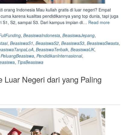
i orang Indonesia Mau kuliah gratis di luar negeri? Empat
an cuma karena kualitas pendidikannya yang top dunia, tapi juga
“Daftar
ri S1, S2, sampai S3. Dari kampus impian di…
Read more
22
Beasiswa
ullFunding
,
BeasiswaIndonesia
,
BeasiswaJepang
,
S1-
tasi
,
BeasiswaS1
,
BeasiswaS2
,
BeasiswaS3
,
BeasiswaSwasta
,
S3
easiswaTanpaLoA
,
BeasiswaTerbaik
,
BeasiswaUK
,
ke
,
PeluangBeasiswa
,
PendidikanInternasional
,
4
easiswa
,
TipsBeasiswa
Negara
Paling
 Luar Negeri dari yang Paling
Diminati
Orang
Indonesia”