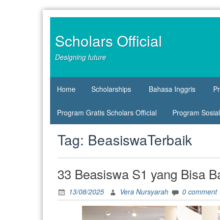
Skip
to
content
Scholars Official
Designing future
Home
Scholarships
Bahasa Inggris
P
Program Gratis Scholars Official
Program Sosial 
Tag:
BeasiswaTerbaik
33 Beasiswa S1 yang Bisa B
13/08/2025
Vera Nursyarah
0 comment