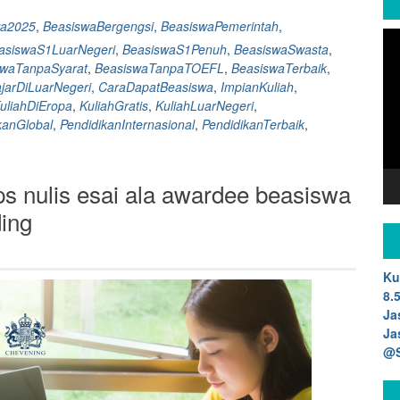
wa2025
,
BeasiswaBergengsi
,
BeasiswaPemerintah
,
Vi
asiswaS1LuarNegeri
,
BeasiswaS1Penuh
,
BeasiswaSwasta
,
Pla
swaTanpaSyarat
,
BeasiswaTanpaTOEFL
,
BeasiswaTerbaik
,
ajarDiLuarNegeri
,
CaraDapatBeasiswa
,
ImpianKuliah
,
uliahDiEropa
,
KuliahGratis
,
KuliahLuarNegeri
,
kanGlobal
,
PendidikanInternasional
,
PendidikanTerbaik
,
s nulis esai ala awardee beasiswa
ding
Ku
8.
Ja
Ja
@S