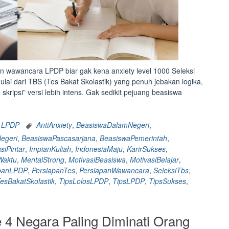
n wawancara LPDP biar gak kena anxiety level 1000 Seleksi
lai dari TBS (Tes Bakat Skolastik) yang penuh jebakan logika,
kripsi” versi lebih intens. Gak sedikit pejuang beasiswa
n LPDP
AntiAnxiety
,
BeasiswaDalamNegeri
,
egeri
,
BeasiswaPascasarjana
,
BeasiswaPemerintah
,
siPintar
,
ImpianKuliah
,
IndonesiaMaju
,
KarirSukses
,
Waktu
,
MentalStrong
,
MotivasiBeasiswa
,
MotivasiBelajar
,
apanLPDP
,
PersiapanTes
,
PersiapanWawancara
,
SeleksiTbs
,
esBakatSkolastik
,
TipsLolosLPDP
,
TipsLPDP
,
TipsSukses
,
 4 Negara Paling Diminati Orang