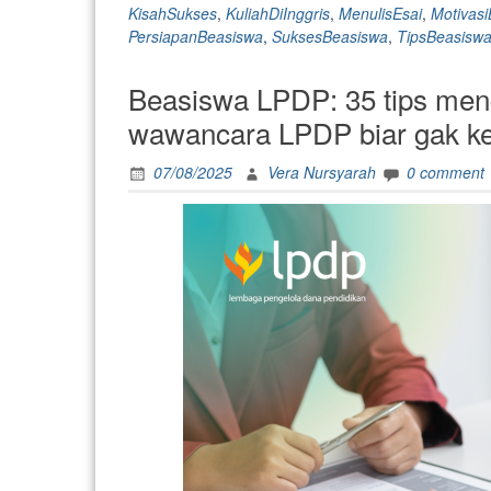
KisahSukses
,
KuliahDiInggris
,
MenulisEsai
,
Motivas
PersiapanBeasiswa
,
SuksesBeasiswa
,
TipsBeasisw
Beasiswa LPDP: 35 tips men
wawancara LPDP biar gak ken
07/08/2025
Vera Nursyarah
0 comment