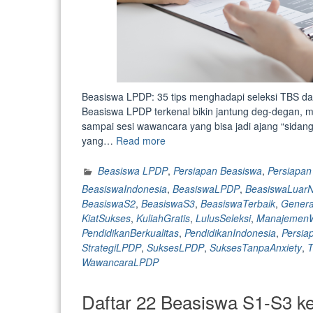
Beasiswa LPDP: 35 tips menghadapi seleksi TBS da
Beasiswa LPDP terkenal bikin jantung deg-degan, mu
sampai sesi wawancara yang bisa jadi ajang “sidang s
“Beasiswa
yang…
Read more
LPDP:
35
Beasiswa LPDP
,
Persiapan Beasiswa
,
Persiapa
tips
BeasiswaIndonesia
,
BeasiswaLPDP
,
BeasiswaLuarN
menghadapi
BeasiswaS2
,
BeasiswaS3
,
BeasiswaTerbaik
,
Genera
seleksi
KiatSukses
,
KuliahGratis
,
LulusSeleksi
,
Manajemen
TBS
PendidikanBerkualitas
,
PendidikanIndonesia
,
Persi
dan
StrategiLPDP
,
SuksesLPDP
,
SuksesTanpaAnxiety
,
T
wawancara
WawancaraLPDP
LPDP
biar
Daftar 22 Beasiswa S1-S3 ke
gak