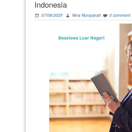
kena
Indonesia
anxiety
level
07/08/2025
Vera Nursyarah
0 comment
1000”