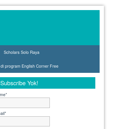
Scholars Solo Raya
s di program English Corner Free
Subscribe Yok!
me*
ail*