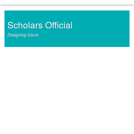
Skip
to
content
Scholars Official
Designing future