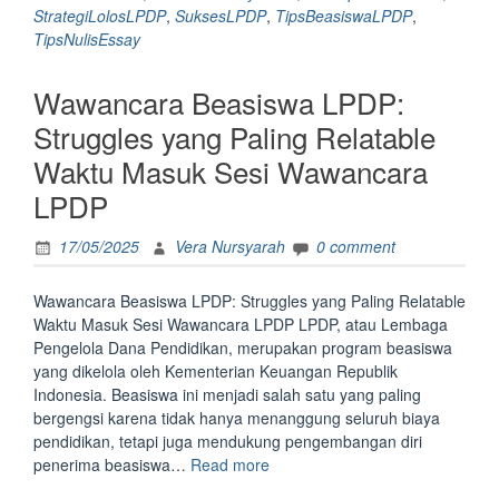
Essay!
StrategiLolosLPDP
,
SuksesLPDP
,
TipsBeasiswaLPDP
,
<br>4
TipsNulisEssay
Format
&
Wawancara Beasiswa LPDP:
5
Isi
Struggles yang Paling Relatable
Ini
Waktu Masuk Sesi Wawancara
Bikin
Kamu
LPDP
Lolos
Beasiswa
17/05/2025
Vera Nursyarah
0 comment
LPDP</strong>”
Wawancara Beasiswa LPDP: Struggles yang Paling Relatable
Waktu Masuk Sesi Wawancara LPDP LPDP, atau Lembaga
Pengelola Dana Pendidikan, merupakan program beasiswa
yang dikelola oleh Kementerian Keuangan Republik
Indonesia. Beasiswa ini menjadi salah satu yang paling
bergengsi karena tidak hanya menanggung seluruh biaya
pendidikan, tetapi juga mendukung pengembangan diri
“Wawancara
penerima beasiswa…
Read more
Beasiswa