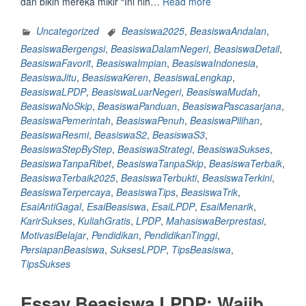
“<strong>Esai
dan bikin mereka mikir “Ini nih…
Read more
Beasiswa
LPDP:
Uncategorized
Beasiswa2025
,
BeasiswaAndalan
,
50
BeasiswaBergengsi
,
BeasiswaDalamNegeri
,
BeasiswaDetail
,
checklist
BeasiswaFavorit
,
BeasiswaImpian
,
BeasiswaIndonesia
,
bikin
BeasiswaJitu
,
BeasiswaKeren
,
BeasiswaLengkap
,
esai
BeasiswaLPDP
,
BeasiswaLuarNegeri
,
BeasiswaMudah
,
beasiswa
BeasiswaNoSkip
,
BeasiswaPanduan
,
BeasiswaPascasarjana
,
LPDP
BeasiswaPemerintah
,
BeasiswaPenuh
,
BeasiswaPilihan
,
anti
BeasiswaResmi
,
BeasiswaS2
,
BeasiswaS3
,
di
BeasiswaStepByStep
,
BeasiswaStrategi
,
BeasiswaSukses
,
skip</strong>”
BeasiswaTanpaRibet
,
BeasiswaTanpaSkip
,
BeasiswaTerbaik
,
BeasiswaTerbaik2025
,
BeasiswaTerbukti
,
BeasiswaTerkini
,
BeasiswaTerpercaya
,
BeasiswaTips
,
BeasiswaTrik
,
EsaiAntiGagal
,
EsaiBeasiswa
,
EsaiLPDP
,
EsaiMenarik
,
KarirSukses
,
KuliahGratis
,
LPDP
,
MahasiswaBerprestasi
,
MotivasiBelajar
,
Pendidikan
,
PendidikanTinggi
,
PersiapanBeasiswa
,
SuksesLPDP
,
TipsBeasiswa
,
TipsSukses
Essay Beasiswa LPDP: Wajib