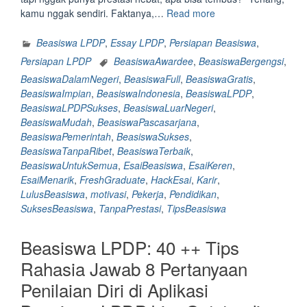
“Esai
kamu nggak sendiri. Faktanya,…
Read more
Beasiswa
LPDP:
Beasiswa LPDP
,
Essay LPDP
,
Persiapan Beasiswa
,
Hack
Persiapan LPDP
BeasiswaAwardee
,
BeasiswaBergengsi
,
bikin
BeasiswaDalamNegeri
,
BeasiswaFull
,
BeasiswaGratis
,
esai
BeasiswaImpian
,
BeasiswaIndonesia
,
BeasiswaLPDP
,
beasiswa
BeasiswaLPDPSukses
,
BeasiswaLuarNegeri
,
LPDP
BeasiswaMudah
,
BeasiswaPascasarjana
,
makin
BeasiswaPemerintah
,
BeasiswaSukses
,
on
BeasiswaTanpaRibet
,
BeasiswaTerbaik
,
fire
BeasiswaUntukSemua
,
EsaiBeasiswa
,
EsaiKeren
,
buat
EsaiMenarik
,
FreshGraduate
,
HackEsai
,
Karir
,
Fresh
LulusBeasiswa
,
motivasi
,
Pekerja
,
Pendidikan
,
Graduate,
SuksesBeasiswa
,
TanpaPrestasi
,
TipsBeasiswa
Pekerja
dan
Beasiswa LPDP: 40 ++ Tips
yang
Ngerasa
Rahasia Jawab 8 Pertanyaan
gak
Penilaian Diri di Aplikasi
punya
prestasi”