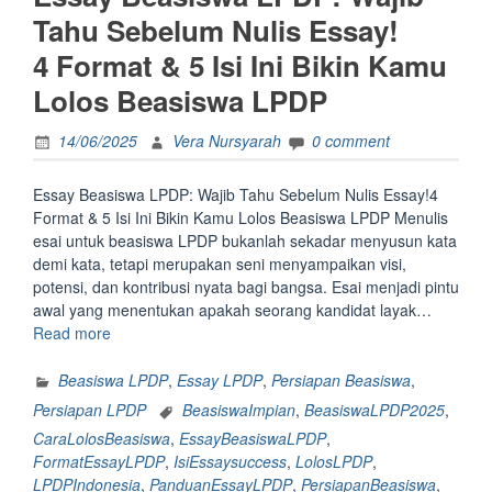
Tahu Sebelum Nulis Essay!
4 Format & 5 Isi Ini Bikin Kamu
Lolos Beasiswa LPDP
14/06/2025
Vera Nursyarah
0 comment
Essay Beasiswa LPDP: Wajib Tahu Sebelum Nulis Essay!4
Format & 5 Isi Ini Bikin Kamu Lolos Beasiswa LPDP Menulis
esai untuk beasiswa LPDP bukanlah sekadar menyusun kata
demi kata, tetapi merupakan seni menyampaikan visi,
potensi, dan kontribusi nyata bagi bangsa. Esai menjadi pintu
awal yang menentukan apakah seorang kandidat layak…
“<strong>Essay
Read more
Beasiswa
LPDP:
Beasiswa LPDP
,
Essay LPDP
,
Persiapan Beasiswa
,
Wajib
Persiapan LPDP
BeasiswaImpian
,
BeasiswaLPDP2025
,
Tahu
CaraLolosBeasiswa
,
EssayBeasiswaLPDP
,
Sebelum
FormatEssayLPDP
,
IsiEssaysuccess
,
LolosLPDP
,
Nulis
LPDPIndonesia
,
PanduanEssayLPDP
,
PersiapanBeasiswa
,