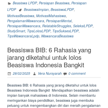
LPDP:
Beasiswa LPDP
,
Persiapan Beasiswa
,
Persiapan
Struggles
LPDP
BeasiswaImpian
,
BeasiswaLPDP
,
yang
MotivasiBeasiswa
,
MotivasiMahasiswa
,
Paling
PengalamanWawancara
,
PersiapanMental
,
Relatable
PersiapanWawancara
,
RelatableStruggles
,
SeleksiLPDP
,
Waktu
StudySmart
,
TipsLolosLPDP
,
TipsSuksesLPDP
,
Masuk
TipsWawancaraLpdp
,
WawancaraBeasiswa
Sesi
Wawancara
Beasiswa BIB: 6 Rahasia yang
LPDP”
jarang diketahui untuk lolos
Beasiswa Indonesia Bangkit
28/02/2025
Vera Nursyarah
0 comment
Beasiswa BIB: 6 Rahasia yang jarang diketahui untuk lolos
Beasiswa Indonesia Bangkit Mendapatkan beasiswa adalah
impian banyak mahasiswa di Indonesia. Selain membantu
meringankan biaya pendidikan, beasiswa juga membuka
peluang untuk mengembangkan diri dan meraih pengalaman