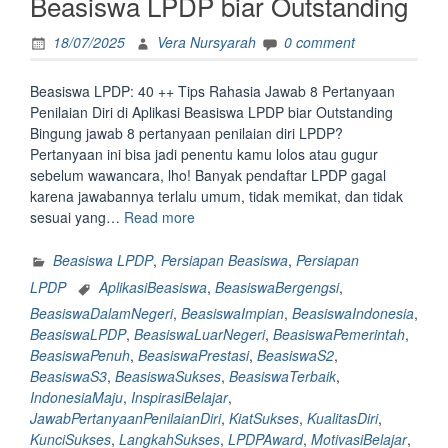
Beasiswa LPDP biar Outstanding
18/07/2025
Vera Nursyarah
0 comment
Beasiswa LPDP: 40 ++ Tips Rahasia Jawab 8 Pertanyaan
Penilaian Diri di Aplikasi Beasiswa LPDP biar Outstanding
Bingung jawab 8 pertanyaan penilaian diri LPDP?
Pertanyaan ini bisa jadi penentu kamu lolos atau gugur
sebelum wawancara, lho! Banyak pendaftar LPDP gagal
karena jawabannya terlalu umum, tidak memikat, dan tidak
“Beasiswa
sesuai yang…
Read more
LPDP:
40
Beasiswa LPDP
,
Persiapan Beasiswa
,
Persiapan
++
LPDP
AplikasiBeasiswa
,
BeasiswaBergengsi
,
Tips
BeasiswaDalamNegeri
,
BeasiswaImpian
,
BeasiswaIndonesia
,
Rahasia
BeasiswaLPDP
,
BeasiswaLuarNegeri
,
BeasiswaPemerintah
,
Jawab
BeasiswaPenuh
,
BeasiswaPrestasi
,
BeasiswaS2
,
8
BeasiswaS3
,
BeasiswaSukses
,
BeasiswaTerbaik
,
Pertanyaan
IndonesiaMaju
,
InspirasiBelajar
,
Penilaian
JawabPertanyaanPenilaianDiri
,
KiatSukses
,
KualitasDiri
,
Diri
KunciSukses
,
LangkahSukses
,
LPDPAward
,
MotivasiBelajar
,
di