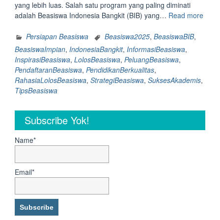
yang lebih luas. Salah satu program yang paling diminati
“Bea
adalah Beasiswa Indonesia Bangkit (BIB) yang…
Read more
BIB:
6
Persiapan Beasiswa
Beasiswa2025
,
BeasiswaBIB
,
Raha
BeasiswaImpian
,
IndonesiaBangkit
,
InformasiBeasiswa
,
yang
InspirasiBeasiswa
,
LolosBeasiswa
,
PeluangBeasiswa
,
jaran
PendaftaranBeasiswa
,
PendidikanBerkualitas
,
diket
RahasiaLolosBeasiswa
,
StrategiBeasiswa
,
SuksesAkademis
,
untuk
TipsBeasiswa
lolos
Beas
Subscribe Yok!
Indon
Bangk
Name*
Email*