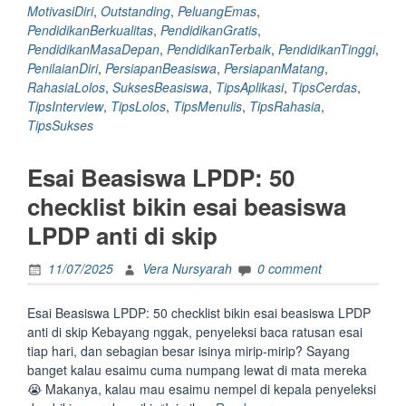
MotivasiDiri
,
Outstanding
,
PeluangEmas
,
Aplikasi
PendidikanBerkualitas
,
PendidikanGratis
,
Beasiswa
PendidikanMasaDepan
,
PendidikanTerbaik
,
PendidikanTinggi
,
LPDP
PenilaianDiri
,
PersiapanBeasiswa
,
PersiapanMatang
,
biar
RahasiaLolos
,
SuksesBeasiswa
,
TipsAplikasi
,
TipsCerdas
,
Outstanding”
TipsInterview
,
TipsLolos
,
TipsMenulis
,
TipsRahasia
,
TipsSukses
Esai Beasiswa LPDP: 50
checklist bikin esai beasiswa
LPDP anti di skip
11/07/2025
Vera Nursyarah
0 comment
Esai Beasiswa LPDP: 50 checklist bikin esai beasiswa LPDP
anti di skip Kebayang nggak, penyeleksi baca ratusan esai
tiap hari, dan sebagian besar isinya mirip-mirip? Sayang
banget kalau esaimu cuma numpang lewat di mata mereka
😭 Makanya, kalau mau esaimu nempel di kepala penyeleksi