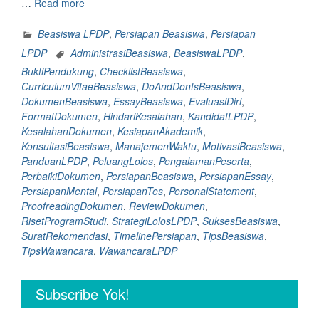
“35+
…
Read more
Kesalahan
Fatal
Beasiswa LPDP
,
Persiapan Beasiswa
,
Persiapan
Yang
LPDP
AdministrasiBeasiswa
,
BeasiswaLPDP
,
Sering
BuktiPendukung
,
ChecklistBeasiswa
,
Dilakukan
CurriculumVitaeBeasiswa
,
DoAndDontsBeasiswa
,
Peserta
DokumenBeasiswa
,
EssayBeasiswa
,
EvaluasiDiri
,
Saat
FormatDokumen
,
HindariKesalahan
,
KandidatLPDP
,
Persiapan
KesalahanDokumen
,
KesiapanAkademik
,
Dokumen
KonsultasiBeasiswa
,
ManajemenWaktu
,
MotivasiBeasiswa
,
Beasiswa
PanduanLPDP
,
PeluangLolos
,
PengalamanPeserta
,
LPDP
PerbaikiDokumen
,
PersiapanBeasiswa
,
PersiapanEssay
,
Bisa
PersiapanMental
,
PersiapanTes
,
PersonalStatement
,
Bikin
ProofreadingDokumen
,
ReviewDokumen
,
Peluang
RisetProgramStudi
,
StrategiLolosLPDP
,
SuksesBeasiswa
,
Lolos
SuratRekomendasi
,
TimelinePersiapan
,
TipsBeasiswa
,
Kamu
TipsWawancara
,
WawancaraLPDP
Memudar”
Subscribe Yok!