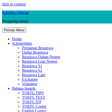
Skip to content
Scholars Official
Designing future
Primary Menu
Home
Scholarships
Persiapan Beasiswa
Daftar Beasiswa
Beasiswa Dalam Negeri
Beasiswa Luar Negeri
Beasiswa S1
Beasiswa S2
Beasiswa Lain
Exchange
Volunteer
Bahasa Inggris
TOEFL TIPS
TOEFL TEST
TOEFL ITP
TOEFL Corner
English Corner