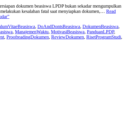
 Persiapan dokumen beasiswa LPDP bukan sekadar mengumpulkan
ar melakukan kesalahan fatal saat menyiapkan dokumen,…
Read
udar”
ulumVitaeBeasiswa
,
DoAndDontsBeasiswa
,
DokumenBeasiswa
,
easiswa
,
ManajemenWaktu
,
MotivasiBeasiswa
,
PanduanLPDP
,
ent
,
ProofreadingDokumen
,
ReviewDokumen
,
RisetProgramStudi
,