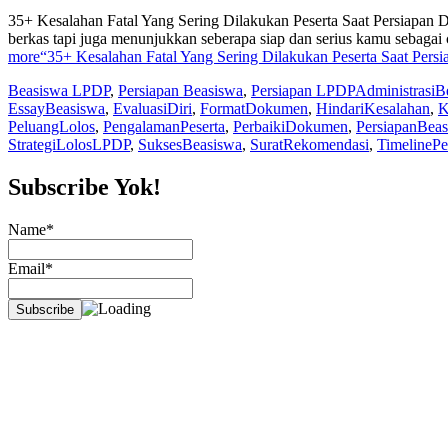
35+ Kesalahan Fatal Yang Sering Dilakukan Peserta Saat Persia
berkas tapi juga menunjukkan seberapa siap dan serius kamu sebaga
more
“35+ Kesalahan Fatal Yang Sering Dilakukan Peserta Saat P
Beasiswa LPDP
,
Persiapan Beasiswa
,
Persiapan LPDP
AdministrasiB
EssayBeasiswa
,
EvaluasiDiri
,
FormatDokumen
,
HindariKesalahan
,
K
PeluangLolos
,
PengalamanPeserta
,
PerbaikiDokumen
,
PersiapanBea
StrategiLolosLPDP
,
SuksesBeasiswa
,
SuratRekomendasi
,
TimelinePe
Subscribe Yok!
Name*
Email*