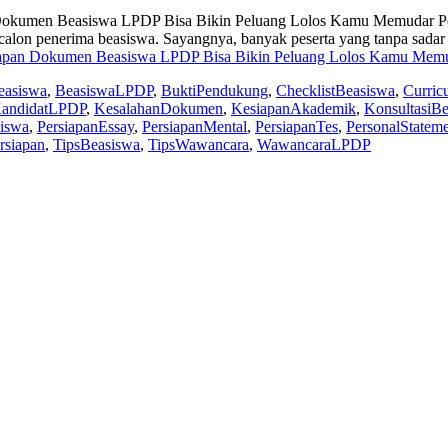
pan Dokumen Beasiswa LPDP Bisa Bikin Peluang Lolos Kamu Memudar
i calon penerima beasiswa. Sayangnya, banyak peserta yang tanpa sad
ersiapan Dokumen Beasiswa LPDP Bisa Bikin Peluang Lolos Kamu Mem
easiswa
,
BeasiswaLPDP
,
BuktiPendukung
,
ChecklistBeasiswa
,
Curric
andidatLPDP
,
KesalahanDokumen
,
KesiapanAkademik
,
KonsultasiB
siswa
,
PersiapanEssay
,
PersiapanMental
,
PersiapanTes
,
PersonalStatem
rsiapan
,
TipsBeasiswa
,
TipsWawancara
,
WawancaraLPDP