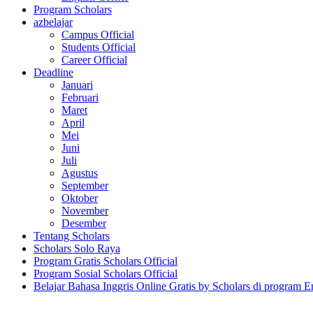
Program Scholars
azbelajar
Campus Official
Students Official
Career Official
Deadline
Januari
Februari
Maret
April
Mei
Juni
Juli
Agustus
September
Oktober
November
Desember
Tentang Scholars
Scholars Solo Raya
Program Gratis Scholars Official
Program Sosial Scholars Official
Belajar Bahasa Inggris Online Gratis by Scholars di program E