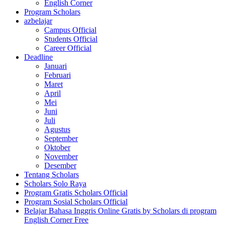
English Corner
Program Scholars
azbelajar
Campus Official
Students Official
Career Official
Deadline
Januari
Februari
Maret
April
Mei
Juni
Juli
Agustus
September
Oktober
November
Desember
Tentang Scholars
Scholars Solo Raya
Program Gratis Scholars Official
Program Sosial Scholars Official
Belajar Bahasa Inggris Online Gratis by Scholars di program
English Corner Free