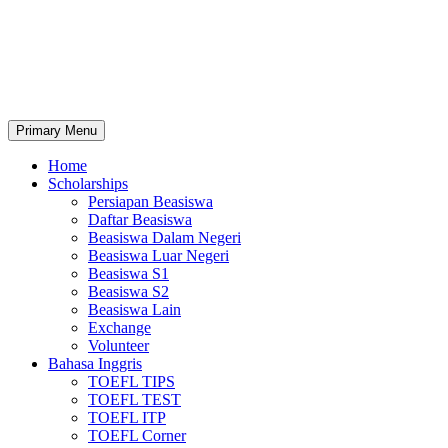
Primary Menu
Home
Scholarships
Persiapan Beasiswa
Daftar Beasiswa
Beasiswa Dalam Negeri
Beasiswa Luar Negeri
Beasiswa S1
Beasiswa S2
Beasiswa Lain
Exchange
Volunteer
Bahasa Inggris
TOEFL TIPS
TOEFL TEST
TOEFL ITP
TOEFL Corner