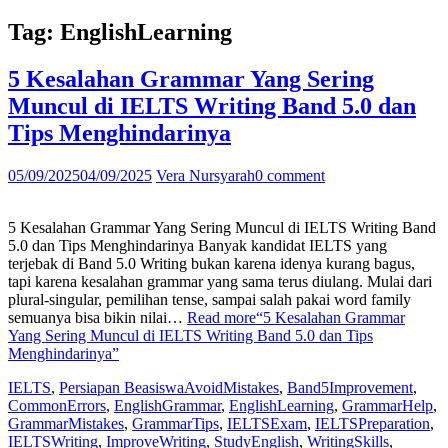
Tag:
EnglishLearning
5 Kesalahan Grammar Yang Sering
Muncul di IELTS Writing Band 5.0 dan
Tips Menghindarinya
05/09/2025
04/09/2025
Vera Nursyarah
0 comment
5 Kesalahan Grammar Yang Sering Muncul di IELTS Writing Band
5.0 dan Tips Menghindarinya Banyak kandidat IELTS yang
terjebak di Band 5.0 Writing bukan karena idenya kurang bagus,
tapi karena kesalahan grammar yang sama terus diulang. Mulai dari
plural-singular, pemilihan tense, sampai salah pakai word family
semuanya bisa bikin nilai…
Read more
“5 Kesalahan Grammar
Yang Sering Muncul di IELTS Writing Band 5.0 dan Tips
Menghindarinya”
IELTS
,
Persiapan Beasiswa
AvoidMistakes
,
Band5Improvement
,
CommonErrors
,
EnglishGrammar
,
EnglishLearning
,
GrammarHelp
,
GrammarMistakes
,
GrammarTips
,
IELTSExam
,
IELTSPreparation
,
IELTSWriting
,
ImproveWriting
,
StudyEnglish
,
WritingSkills
,