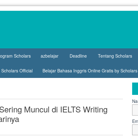
rogram Scholars
azbelajar
Deadline
Tentang Scholars
Scholars Official
Belajar Bahasa Inggris Online Gratis by Scholar
Na
ering Muncul di IELTS Writing
arinya
Em