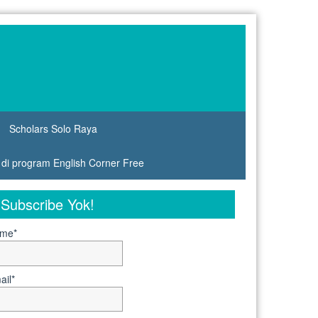
Scholars Solo Raya
s di program English Corner Free
Subscribe Yok!
me*
ail*