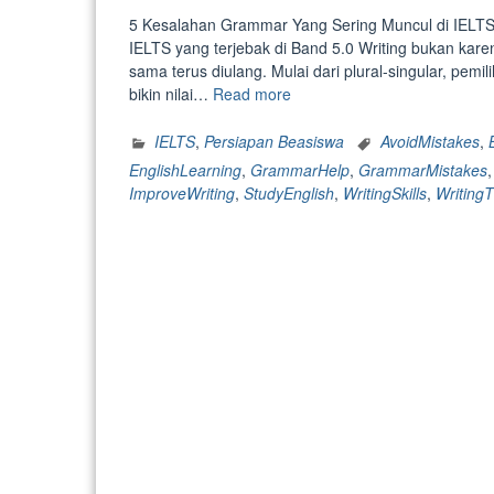
5 Kesalahan Grammar Yang Sering Muncul di IELTS 
IELTS yang terjebak di Band 5.0 Writing bukan kar
sama terus diulang. Mulai dari plural-singular, pem
“5
bikin nilai…
Read more
Kesalahan
Grammar
IELTS
,
Persiapan Beasiswa
AvoidMistakes
,
Yang
EnglishLearning
,
GrammarHelp
,
GrammarMistakes
Sering
ImproveWriting
,
StudyEnglish
,
WritingSkills
,
WritingT
Muncul
di
IELTS
Writing
Band
5.0
dan
Tips
Menghindarinya”