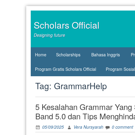
Skip
to
content
Scholars Official
Designing future
Home
Scholarships
Bahasa Inggris
P
Program Gratis Scholars Official
Program Sosial 
Tag:
GrammarHelp
5 Kesalahan Grammar Yang S
Band 5.0 dan Tips Menghind
05/09/2025
Vera Nursyarah
0 comment