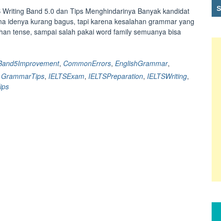
Writing Band 5.0 dan Tips Menghindarinya Banyak kandidat
ena idenya kurang bagus, tapi karena kesalahan grammar yang
ilihan tense, sampai salah pakai word family semuanya bisa
Band5Improvement
,
CommonErrors
,
EnglishGrammar
,
,
GrammarTips
,
IELTSExam
,
IELTSPreparation
,
IELTSWriting
,
ips