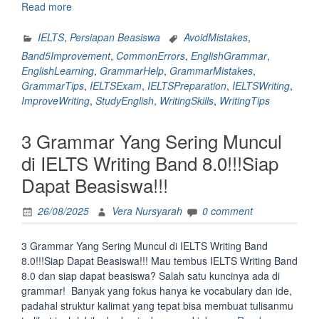
“5
Read more
Kesalahan
Grammar
IELTS
,
Persiapan Beasiswa
AvoidMistakes
,
Yang
Band5Improvement
,
CommonErrors
,
EnglishGrammar
,
Sering
EnglishLearning
,
GrammarHelp
,
GrammarMistakes
,
Muncul
GrammarTips
,
IELTSExam
,
IELTSPreparation
,
IELTSWriting
,
di
ImproveWriting
,
StudyEnglish
,
WritingSkills
,
WritingTips
IELTS
Writing
3 Grammar Yang Sering Muncul
Band
5.0
di IELTS Writing Band 8.0!!!Siap
dan
Dapat Beasiswa!!!
Tips
Menghindarinya”
26/08/2025
Vera Nursyarah
0 comment
3 Grammar Yang Sering Muncul di IELTS Writing Band
8.0!!!Siap Dapat Beasiswa!!! Mau tembus IELTS Writing Band
8.0 dan siap dapat beasiswa? Salah satu kuncinya ada di
grammar! Banyak yang fokus hanya ke vocabulary dan ide,
padahal struktur kalimat yang tepat bisa membuat tulisanmu