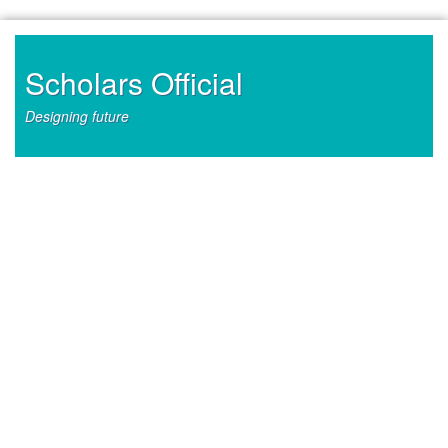
Skip
to
content
Scholars Official
Designing future