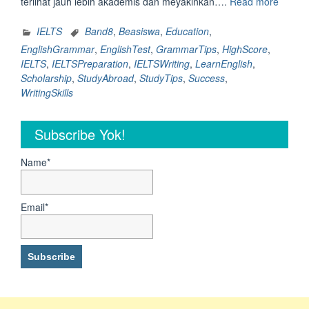
“3
terlihat jauh lebih akademis dan meyakinkan….
Read more
Gramm
Yang
IELTS
Band8
,
Beasiswa
,
Education
,
Sering
EnglishGrammar
,
EnglishTest
,
GrammarTips
,
HighScore
,
Muncu
IELTS
,
IELTSPreparation
,
IELTSWriting
,
LearnEnglish
,
di
Scholarship
,
StudyAbroad
,
StudyTips
,
Success
,
IELTS
WritingSkills
Writing
Band
Subscribe Yok!
8.0!!!S
Dapat
Beasisw
Name*
Email*