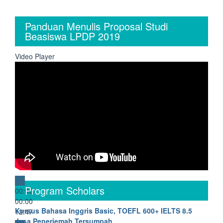
Panduan Menulis Proposal Studi
Beasiswa LPDP 2019
Video Player
Program Scholars
00:00
00:00
Kursus Bahasa Inggris Basic, TOEFL 600+ IELTS 8.5
12:47
Jasa Penerjemah Tersumpah