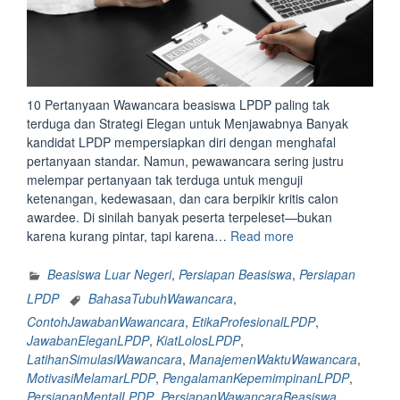
10 Pertanyaan Wawancara beasiswa LPDP paling tak
terduga dan Strategi Elegan untuk Menjawabnya Banyak
kandidat LPDP mempersiapkan diri dengan menghafal
pertanyaan standar. Namun, pewawancara sering justru
melempar pertanyaan tak terduga untuk menguji
ketenangan, kedewasaan, dan cara berpikir kritis calon
awardee. Di sinilah banyak peserta terpeleset—bukan
“10
karena kurang pintar, tapi karena…
Read more
Pertanyaan
Wawancara
Beasiswa Luar Negeri
,
Persiapan Beasiswa
,
Persiapan
beasiswa
LPDP
BahasaTubuhWawancara
,
LPDP
ContohJawabanWawancara
,
EtikaProfesionalLPDP
,
paling
JawabanEleganLPDP
,
KiatLolosLPDP
,
tak
LatihanSimulasiWawancara
,
ManajemenWaktuWawancara
,
terduga
MotivasiMelamarLPDP
,
PengalamanKepemimpinanLPDP
,
dan
PersiapanMentalLPDP
,
PersiapanWawancaraBeasiswa
,