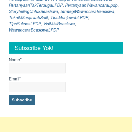
Strategi
PertanyaanTakTerdugaLPDP
,
PertanyaanWawancaraLpdp
,
Elegan
StorytellingUntukBeasiswa
,
StrategiWawancaraBeasiswa
,
untuk
TeknikMenjawabSulit
,
TipsMenjawabLPDP
,
Menjawabnya”
TipsSuksesLPDP
,
VisiMisiBeasiswa
,
WawancaraBeasiswaLPDP
Subscribe Yok!
Name*
Email*