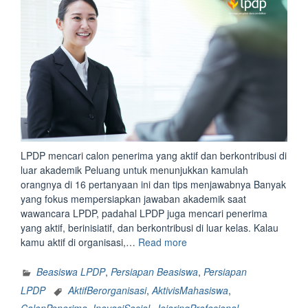
metode
menjawab
&
Contoh
jawabannya”
LPDP mencari calon penerima yang aktif dan berkontribusi di
luar akademik Peluang untuk menunjukkan kamulah
orangnya di 16 pertanyaan ini dan tips menjawabnya Banyak
yang fokus mempersiapkan jawaban akademik saat
wawancara LPDP, padahal LPDP juga mencari penerima
yang aktif, berinisiatif, dan berkontribusi di luar kelas. Kalau
“LPDP
kamu aktif di organisasi,…
Read more
Mencari
Calon
Beasiswa LPDP
,
Persiapan Beasiswa
,
Persiapan
Penerima
LPDP
AktifBerorganisasi
,
AktivisMahasiswa
,
yang