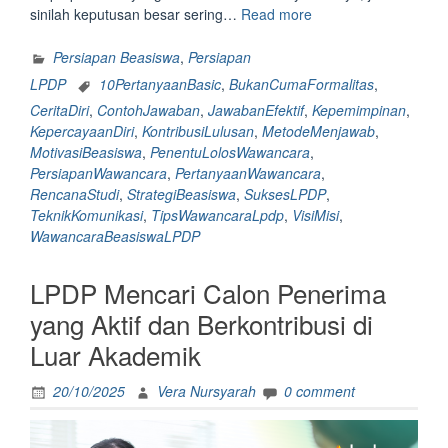
“Bukan
sinilah keputusan besar sering…
Read more
cuma
formalitas,
Persiapan Beasiswa
,
Persiapan
tapi
LPDP
10PertanyaanBasic
,
BukanCumaFormalitas
,
10
CeritaDiri
,
ContohJawaban
,
JawabanEfektif
,
Kepemimpinan
,
pertanyaan
KepercayaanDiri
,
KontribusiLulusan
,
MetodeMenjawab
,
basic
MotivasiBeasiswa
,
PenentuLolosWawancara
,
ini
PersiapanWawancara
,
PertanyaanWawancara
,
sering
RencanaStudi
,
StrategiBeasiswa
,
SuksesLPDP
,
jadi
TeknikKomunikasi
,
TipsWawancaraLpdp
,
VisiMisi
,
penentu
WawancaraBeasiswaLPDP
kamu
lolos
LPDP Mencari Calon Penerima
atau
ngak
yang Aktif dan Berkontribusi di
di
Luar Akademik
tahap
wawancara
beasiswa
20/10/2025
Vera Nursyarah
0 comment
LPDP
Pertanyaan,