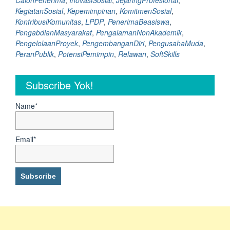
CalonPenerima
,
InovasiSosial
,
JejaringProfesional
,
Aktif
KegiatanSosial
,
Kepemimpinan
,
KomitmenSosial
,
dan
KontribusiKomunitas
,
LPDP
,
PenerimaBeasiswa
,
Berkontribusi
PengabdianMasyarakat
,
PengalamanNonAkademik
,
di
PengelolaanProyek
,
PengembanganDiri
,
PengusahaMuda
,
Luar
PeranPublik
,
PotensiPemimpin
,
Relawan
,
SoftSkills
Akademik”
Subscribe Yok!
Name*
Email*