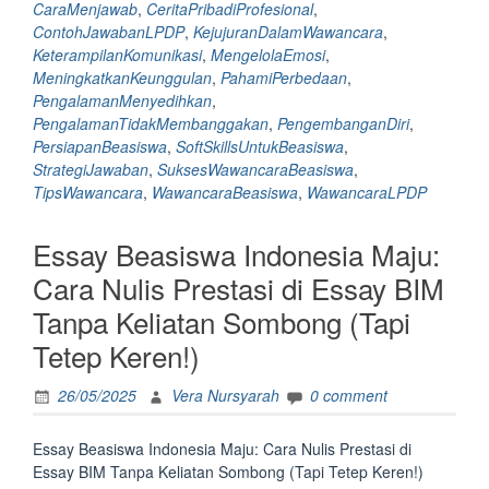
CaraMenjawab
,
CeritaPribadiProfesional
,
Menyedihkan,
ContohJawabanLPDP
,
KejujuranDalamWawancara
,
Apa
KeterampilanKomunikasi
,
MengelolaEmosi
,
Kekurangan
MeningkatkanKeunggulan
,
PahamiPerbedaan
,
dan
PengalamanMenyedihkan
,
Pengalaman
PengalamanTidakMembanggakan
,
PengembanganDiri
,
Tidak
PersiapanBeasiswa
,
SoftSkillsUntukBeasiswa
,
Membanggakan
StrategiJawaban
,
SuksesWawancaraBeasiswa
,
di
TipsWawancara
,
WawancaraBeasiswa
,
WawancaraLPDP
Wawancara
Beasiswa
Essay Beasiswa Indonesia Maju:
LPDP “
Cara Nulis Prestasi di Essay BIM
Tanpa Keliatan Sombong (Tapi
Tetep Keren!)
26/05/2025
Vera Nursyarah
0 comment
Essay Beasiswa Indonesia Maju: Cara Nulis Prestasi di
Essay BIM Tanpa Keliatan Sombong (Tapi Tetep Keren!)