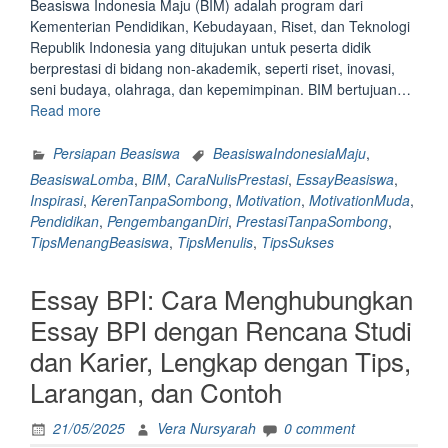
Beasiswa Indonesia Maju (BIM) adalah program dari
Kementerian Pendidikan, Kebudayaan, Riset, dan Teknologi
Republik Indonesia yang ditujukan untuk peserta didik
berprestasi di bidang non-akademik, seperti riset, inovasi,
seni budaya, olahraga, dan kepemimpinan. BIM bertujuan…
“Essay
Read more
Beasiswa
Indonesia
Persiapan Beasiswa
BeasiswaIndonesiaMaju
,
Maju:
BeasiswaLomba
,
BIM
,
CaraNulisPrestasi
,
EssayBeasiswa
,
Cara
Inspirasi
,
KerenTanpaSombong
,
Motivation
,
MotivationMuda
,
Nulis
Pendidikan
,
PengembanganDiri
,
PrestasiTanpaSombong
,
Prestasi
TipsMenangBeasiswa
,
TipsMenulis
,
TipsSukses
di
Essay
Essay BPI: Cara Menghubungkan
BIM
Tanpa
Essay BPI dengan Rencana Studi
Keliatan
dan Karier, Lengkap dengan Tips,
Sombong
(Tapi
Larangan, dan Contoh
Tetep
Keren!)”
21/05/2025
Vera Nursyarah
0 comment