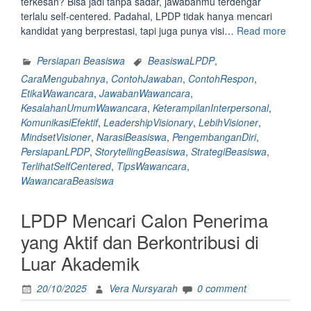
terkesan? Bisa jadi tanpa sadar, jawabanmu terdengar
terlalu self-centered. Padahal, LPDP tidak hanya mencari
“Cont
kandidat yang berprestasi, tapi juga punya visi…
Read more
Jawa
yang
Persiapan Beasiswa
BeasiswaLPDP
,
Terlih
CaraMengubahnya
,
ContohJawaban
,
ContohRespon
,
Self-
EtikaWawancara
,
JawabanWawancara
,
Cente
KesalahanUmumWawancara
,
KeterampilanInterpersonal
,
di
KomunikasiEfektif
,
LeadershipVisionary
,
LebihVisioner
,
Wawa
MindsetVisioner
,
NarasiBeasiswa
,
PengembanganDiri
,
Beas
PersiapanLPDP
,
StorytellingBeasiswa
,
StrategiBeasiswa
,
LPDP
TerlihatSelfCentered
,
TipsWawancara
,
dan
WawancaraBeasiswa
Cara
Meng
LPDP Mencari Calon Penerima
menja
adi
yang Aktif dan Berkontribusi di
Lebih
Luar Akademik
Visio
20/10/2025
Vera Nursyarah
0 comment