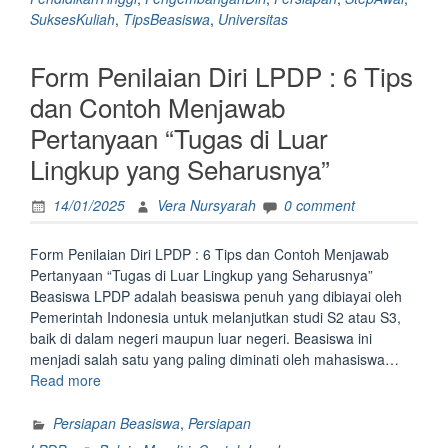
Kamu
SuksesKuliah
,
TipsBeasiswa
,
Universitas
Persiapkan
Sebelum
Form Penilaian Diri LPDP : 6 Tips
Mendaftar
Beasiswa
dan Contoh Menjawab
LPDP”
Pertanyaan “Tugas di Luar
Lingkup yang Seharusnya”
14/01/2025
Vera Nursyarah
0 comment
Form Penilaian Diri LPDP : 6 Tips dan Contoh Menjawab
Pertanyaan “Tugas di Luar Lingkup yang Seharusnya”
Beasiswa LPDP adalah beasiswa penuh yang dibiayai oleh
Pemerintah Indonesia untuk melanjutkan studi S2 atau S3,
baik di dalam negeri maupun luar negeri. Beasiswa ini
menjadi salah satu yang paling diminati oleh mahasiswa…
“Form
Read more
Penilaian
Diri
Persiapan Beasiswa
,
Persiapan
LPDP