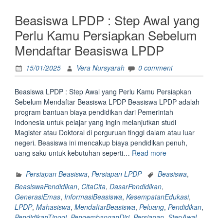
Menjawab
Beasiswa LPDP : Step Awal yang
Pertanyaan
Form
Perlu Kamu Persiapkan Sebelum
Penilaian
Mendaftar Beasiswa LPDP
Diri
LPDP”
15/01/2025
Vera Nursyarah
0 comment
Beasiswa LPDP : Step Awal yang Perlu Kamu Persiapkan
Sebelum Mendaftar Beasiswa LPDP Beasiswa LPDP adalah
program bantuan biaya pendidikan dari Pemerintah
Indonesia untuk pelajar yang ingin melanjutkan studi
Magister atau Doktoral di perguruan tinggi dalam atau luar
negeri. Beasiswa ini mencakup biaya pendidikan penuh,
“Beasiswa
uang saku untuk kebutuhan seperti…
Read more
LPDP
:
Persiapan Beasiswa
,
Persiapan LPDP
Beasiswa
,
Step
BeasiswaPendidikan
,
CitaCita
,
DasarPendidikan
,
Awal
GenerasiEmas
,
InformasiBeasiswa
,
KesempatanEdukasi
,
yang
LPDP
,
Mahasiswa
,
MendaftarBeasiswa
,
Peluang
,
Pendidikan
,
Perlu
PendidikanTinggi
,
PengembanganDiri
,
Persiapan
,
StepAwal
,