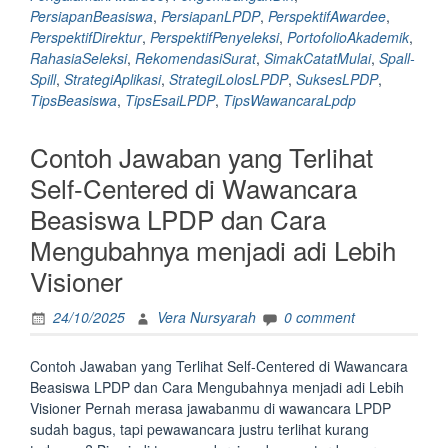
lpdp
PersiapanBeasiswa
,
PersiapanLPDP
,
PerspektifAwardee
,
dari
PerspektifDirektur
,
PerspektifPenyeleksi
,
PortofolioAkademik
,
sudut
RahasiaSeleksi
,
RekomendasiSurat
,
SimakCatatMulai
,
Spall-
pandang
Spill
,
StrategiAplikasi
,
StrategiLolosLPDP
,
SuksesLPDP
,
Direktur,
TipsBeasiswa
,
TipsEsaiLPDP
,
TipsWawancaraLpdp
tim
Penyeleksi
Contoh Jawaban yang Terlihat
dan
Awardee
Self-Centered di Wawancara
beasiswa
Beasiswa LPDP dan Cara
LPDP
simak,
Mengubahnya menjadi adi Lebih
catat,
Visioner
dan
mulai
24/10/2025
Vera Nursyarah
0 comment
persiapan
dari
sekarang”
Contoh Jawaban yang Terlihat Self-Centered di Wawancara
Beasiswa LPDP dan Cara Mengubahnya menjadi adi Lebih
Visioner Pernah merasa jawabanmu di wawancara LPDP
sudah bagus, tapi pewawancara justru terlihat kurang