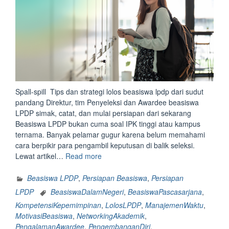
Spall-spill Tips dan strategi lolos beasiswa lpdp dari sudut
pandang Direktur, tim Penyeleksi dan Awardee beasiswa
LPDP simak, catat, dan mulai persiapan dari sekarang
Beasiswa LPDP bukan cuma soal IPK tinggi atau kampus
ternama. Banyak pelamar gugur karena belum memahami
cara berpikir para pengambil keputusan di balik seleksi.
“Spall-
Lewat artikel…
Read more
spill
Tips
Beasiswa LPDP
,
Persiapan Beasiswa
,
Persiapan
dan
LPDP
BeasiswaDalamNegeri
,
BeasiswaPascasarjana
,
strategi
KompetensiKepemimpinan
,
LolosLPDP
,
ManajemenWaktu
,
lolos
MotivasiBeasiswa
,
NetworkingAkademik
,
beasiswa
PengalamanAwardee
,
PengembanganDiri
,