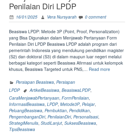
Larangan,
Penilaian Diri LPDP
dan
Contoh”
16/01/2025
Vera Nursyarah
0 comment
Beasiswa LPDP: Metode 3P (Point, Proof, Personalization)
yang Bisa Digunakan dalam Menjawab Pertanyaan Form
Penilaian Diri LPDP Beasiswa LPDP adalah program dari
pemerintah Indonesia yang mendukung pendidikan magister
(S2) dan doktoral (S3) di dalam maupun luar negeri melalui
berbagai kategori seperti Beasiswa Afirmasi untuk kelompok
“Beasiswa
khusus, Beasiswa Targeted untuk PNS,…
Read more
LPDP:
Metode
Persiapan Beasiswa
,
Persiapan
3P
LPDP
ArtikelBeasiswa
,
BeasiswaLPDP
,
(Point,
CaraMenjawabPertanyaan
,
FormPenilaian
,
Proof,
InformasiBeasiswa
,
LPDP
,
Metode3P
,
Pelajar
,
Personalizat
PeluangBeasiswa
,
Pembuktian
,
Pendidikan
,
yang
PengembanganDiri
,
PenilaianDiri
,
Personalisasi
,
Bisa
StrategiMenulis
,
StudiLanjut
,
SuksesBeasiswa
,
Digunakan
TipsBeasiswa
dalam