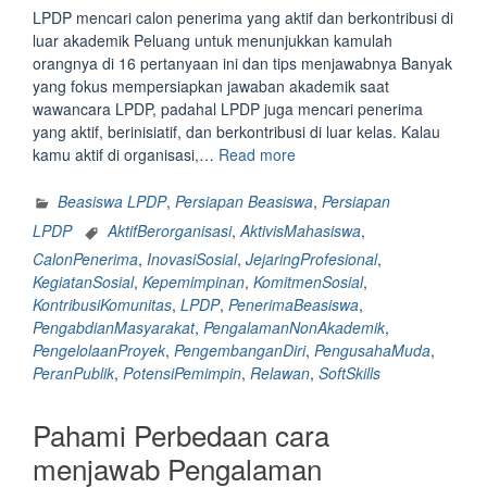
LPDP mencari calon penerima yang aktif dan berkontribusi di
luar akademik Peluang untuk menunjukkan kamulah
orangnya di 16 pertanyaan ini dan tips menjawabnya Banyak
yang fokus mempersiapkan jawaban akademik saat
wawancara LPDP, padahal LPDP juga mencari penerima
yang aktif, berinisiatif, dan berkontribusi di luar kelas. Kalau
“LPDP
kamu aktif di organisasi,…
Read more
Mencari
Calon
Beasiswa LPDP
,
Persiapan Beasiswa
,
Persiapan
Penerima
LPDP
AktifBerorganisasi
,
AktivisMahasiswa
,
yang
CalonPenerima
,
InovasiSosial
,
JejaringProfesional
,
Aktif
KegiatanSosial
,
Kepemimpinan
,
KomitmenSosial
,
dan
KontribusiKomunitas
,
LPDP
,
PenerimaBeasiswa
,
Berkontribusi
PengabdianMasyarakat
,
PengalamanNonAkademik
,
di
PengelolaanProyek
,
PengembanganDiri
,
PengusahaMuda
,
Luar
PeranPublik
,
PotensiPemimpin
,
Relawan
,
SoftSkills
Akademik”
Pahami Perbedaan cara
menjawab Pengalaman