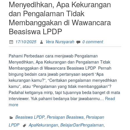
Menyedihkan, Apa Kekurangan
dan Pengalaman Tidak
Membanggakan di Wawancara
Beasiswa LPDP
17/10/2025
Vera Nursyarah
0 comment
Pahami Perbedaan cara menjawab Pengalaman
Menyedihkan, Apa Kekurangan dan Pengalaman Tidak
Membanggakan di Wawancara Beasiswa LPDP Pernah
bingung bedain cara jawab pertanyaan seperti “Apa
kekurangan kamu?”, “Ceritakan pengalaman menyedihkan
kamu”, atau “Pengalaman yang tidak membanggakan”?
Padahal ketiganya mirip, tapi tujuannya beda banget di mata
interviewer. Yuk pahami bedanya biar jawabanmu…
Read
“Pahami
more
Perbedaan
cara
Beasiswa LPDP
,
Persiapan Beasiswa
,
Persiapan
menjawab
LPDP
ApaKekurangan
,
BelajarDariPengalaman
,
Pengalaman