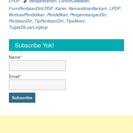
LPDP
BelajarMandiri
,
ContohJawaban
,
:
FormPenilaianDiriLPDP
,
Karier
,
KemandirianBerkarir
,
LPDP
,
6
MotivasiPendidikan
,
Pendidikan
,
PengembanganDiri
,
Tips
PenilaianDiri
,
TipPenilaianDiri
,
TipsAkarir
,
dan
TugasDiLuarLingkup
Contoh
Menjawab
Pertanyaan
Subscribe Yok!
“Tugas
di
Name*
Luar
Lingkup
yang
Email*
Seharusnya””