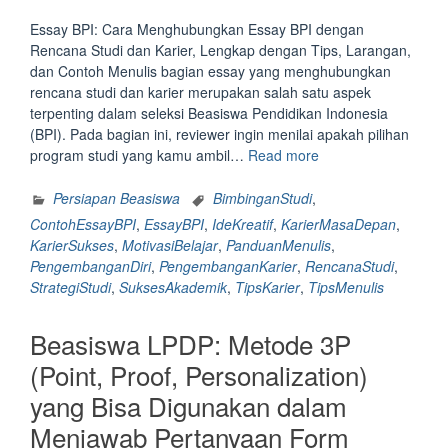
Essay BPI: Cara Menghubungkan Essay BPI dengan
Rencana Studi dan Karier, Lengkap dengan Tips, Larangan,
dan Contoh Menulis bagian essay yang menghubungkan
rencana studi dan karier merupakan salah satu aspek
terpenting dalam seleksi Beasiswa Pendidikan Indonesia
(BPI). Pada bagian ini, reviewer ingin menilai apakah pilihan
“Essay
program studi yang kamu ambil…
Read more
BPI:
Cara
Persiapan Beasiswa
BimbinganStudi
,
Menghubungkan
ContohEssayBPI
,
EssayBPI
,
IdeKreatif
,
KarierMasaDepan
,
Essay
KarierSukses
,
MotivasiBelajar
,
PanduanMenulis
,
BPI
PengembanganDiri
,
PengembanganKarier
,
RencanaStudi
,
dengan
StrategiStudi
,
SuksesAkademik
,
TipsKarier
,
TipsMenulis
Rencana
Studi
Beasiswa LPDP: Metode 3P
dan
Karier,
(Point, Proof, Personalization)
Lengkap
yang Bisa Digunakan dalam
dengan
Tips,
Menjawab Pertanyaan Form